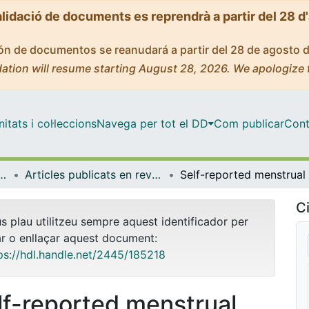
alidació de documents es reprendrà a partir del 28 d
ción de documentos se reanudará a partir del 28 de agosto 
ation will resume starting August 28, 2026. We apologize 
tats i col·leccions
Navega per tot el DD
Com publicar
Cont
t Pública, Salut Mental i Maternoinfantil
Articles publicats en revistes (Infermeria de Salut Pública, Salut mental i Maternoinfantil)
Ci
us plau utilitzeu sempre aquest identificador per
ar o enllaçar aquest document:
ps://hdl.handle.net/2445/185218
lf-reported menstrual