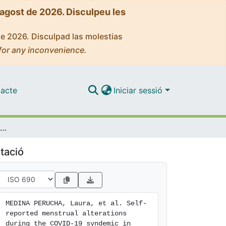
'agost de 2026. Disculpeu les
de 2026. Disculpad las molestias
for any inconvenience.
acte
Iniciar sessió
Self-reported menstrual alterations during the COVID-19 syndemic in Spain: a cross-sectional study
tació
MEDINA PERUCHA, Laura, et al. Self-
reported menstrual alterations 
during the COVID-19 syndemic in 