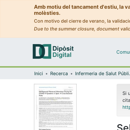
Amb motiu del tancament d'estiu, la v
molèsties.
Con motivo del cierre de verano, la valida
Due to the summer closure, document valid
Comuni
Inici
Recerca
Infermeria de Salu
Si 
cit
htt
Se