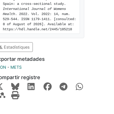
Spain: a cross-sectional study. 
International Journal of Womens 
Health
. 2022. Vol. 2022: 14, num. 
529-544. ISSN 1179-1411. [consulted: 
8 of August of 2026]. Available at: 
https://hdl.handle.net/2445/185218
Estadístiques
xportar metadades
SON
-
METS
ompartir registre