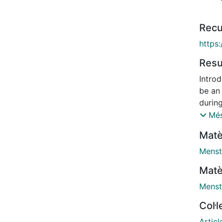
Recu
https
Res
Introd
be an
durin
patter
Més
repor
Matè
synde
aged 
Menst
secti
Matè
(March
and mu
Menst
const
Col·
'Equit
Resul
Articl