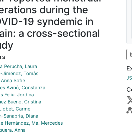
terations during the
VID-19 syndemic in
ain: a cross-sectional
udy
rs
a Perucha, Laura
E
-Jiménez, Tomàs
J
, Anna Sofie
es Aviñó, Constanza
C
 Feliu, Jordina
nez Bueno, Cristina
-Llobet, Carme
n-Sanabria, Diana
te Hernández, Ma. Mercedes
guera, Anna