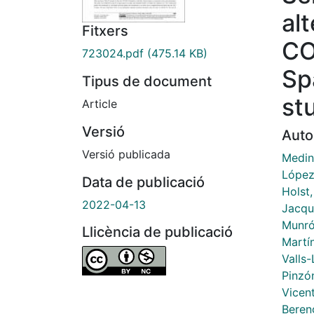
al
Fitxers
CO
723024.pdf
(475.14 KB)
Sp
Tipus de document
st
Article
Versió
Auto
Versió publicada
Medin
López
Data de publicació
Holst
2022-04-13
Jacqu
Munrós
Llicència de publicació
Martí
Valls
Pinzó
Vicen
Beren