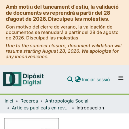
Amb motiu del tancament d'estiu, la validació
de documents es reprendrà a partir del 28
d'agost de 2026. Disculpeu les molèsties.
Con motivo del cierre de verano, la validación de
documentos se reanudará a partir del 28 de agosto
de 2026. Disculpad las molestias
Due to the summer closure, document validation will
resume starting August 28, 2026. We apologize for
any inconvenience.
(current)
Iniciar sessió
Comunitats i col·leccions
Inici
Recerca
Antropologia Social
Navega per tot el DD
Articles publicats en revistes (Antropologia Social)
Introducción
Com publicar
Contacte