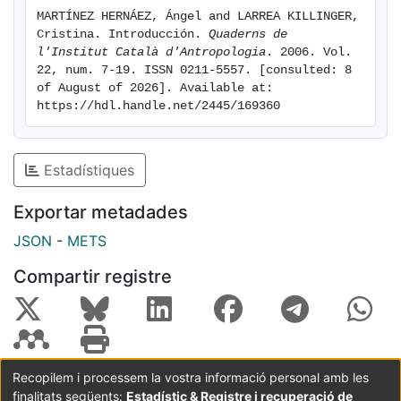
del proceso de modernización tecnológica y cultural
MARTÍNEZ HERNÁEZ, Ángel and LARREA KILLINGER, 
del proyecto civilizatorio occidental y los procesos
Cristina. Introducción. 
Quaderns de 
locales de resistencia cultural, así como el aumento de
l'Institut Català d'Antropologia
. 2006. Vol. 
las desigualdades sociales tanto entre clases como
22, num. 7-19. ISSN 0211-5557. [consulted: 8 
of August of 2026]. Available at: 
entre países, conforman el contexto temático de este
https://hdl.handle.net/2445/169360
monográfico.
Estadístiques
Exportar metadades
JSON
-
METS
Compartir registre
Recopilem i processem la vostra informació personal amb les
finalitats següents:
Estadístic & Registre i recuperació de
Coordinació:
CRAI UB
Avís legal
Metadades