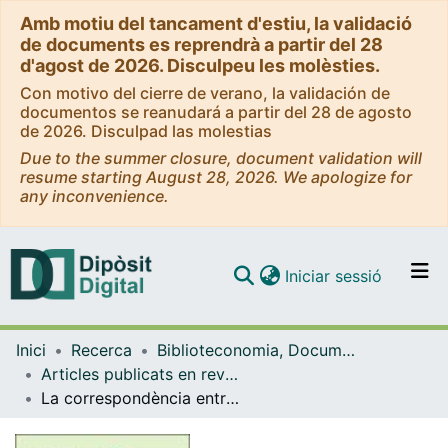
Amb motiu del tancament d'estiu, la validació
de documents es reprendrà a partir del 28
d'agost de 2026. Disculpeu les molèsties.
Con motivo del cierre de verano, la validación de
documentos se reanudará a partir del 28 de agosto
de 2026. Disculpad las molestias
Due to the summer closure, document validation will
resume starting August 28, 2026. We apologize for
any inconvenience.
(current)
Iniciar sessió
Comunitats i col·leccions
Inici
Recerca
Biblioteconomia, Documentació i Comunicació Audiovisual
Navega per tot el DD
Articles publicats en revistes (Biblioteconomia, Documentació i Comunicació Audiovisual)
Com publicar
La correspondència entre Josep Pla i l'Editorial Joventut i les decisions editorials de Pla als anys 40
Contacte