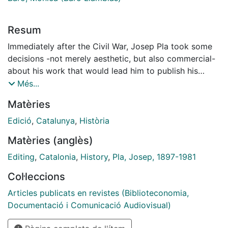
Resum
Immediately after the Civil War, Josep Pla took some
decisions -not merely aesthetic, but also commercial-
about his work that would lead him to publish his
books with five different publishers. This article
Més...
provides an explanation for these decisions,
Matèries
supported by unpublished correspondence between
Josep Pla and the Editorial Joventut and the recently-
Edició
,
Catalunya
,
Història
published correspondence between Pla and Cruzet.
Matèries (anglès)
Editing
,
Catalonia
,
History
,
Pla, Josep, 1897-1981
Col·leccions
Articles publicats en revistes (Biblioteconomia,
Documentació i Comunicació Audiovisual)