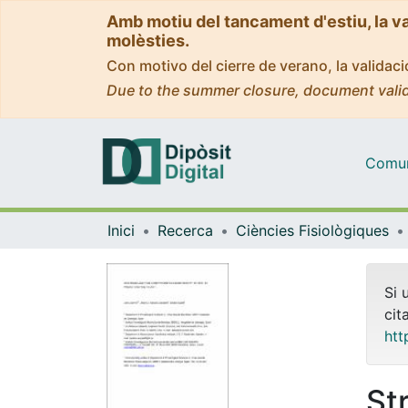
Amb motiu del tancament d'estiu, la v
molèsties.
Con motivo del cierre de verano, la valida
Due to the summer closure, document valid
Comuni
Inici
Recerca
Ciències Fisiològiques
Si 
cit
htt
St