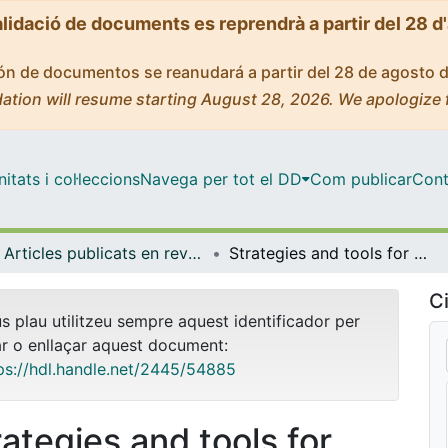
alidació de documents es reprendrà a partir del 28 d
ción de documentos se reanudará a partir del 28 de agosto 
ation will resume starting August 28, 2026. We apologize 
tats i col·leccions
Navega per tot el DD
Com publicar
Cont
Articles publicats en revistes (Ciències Fisiològiques)
Strategies and tools for preventing neurotoxicity: to test, to predict and how to do it
Ci
us plau utilitzeu sempre aquest identificador per
ar o enllaçar aquest document:
ps://hdl.handle.net/2445/54885
rategies and tools for