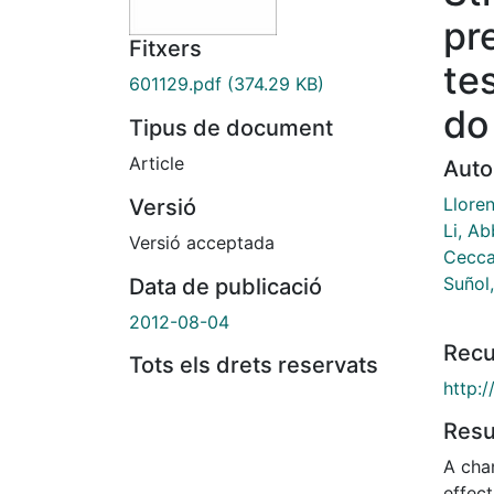
pr
Fitxers
te
601129.pdf
(374.29 KB)
do 
Tipus de document
Article
Auto
Lloren
Versió
Li, Ab
Versió acceptada
Ceccat
Suñol,
Data de publicació
2012-08-04
Recu
Tots els drets reservats
http:/
Res
A cha
effec