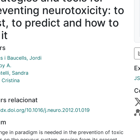
eventing neurotoxicity: to
st, to predict and how to
it
rs
s i Baucells, Jordi
by A.
E
elli, Sandra
J
 Cristina
C
rs relacionat
/dx.doi.org/10.1016/j.neuro.2012.01.019
um
nge in paradigm is needed in the prevention of toxic
ts on the nervous system, moving from its present