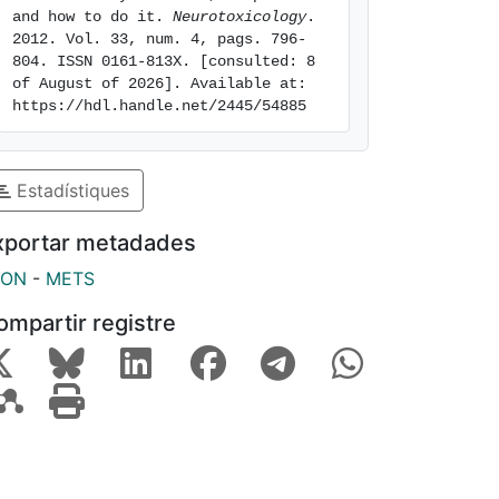
and how to do it. 
Neurotoxicology
. 
2012. Vol. 33, num. 4, pags. 796-
804. ISSN 0161-813X. [consulted: 8 
of August of 2026]. Available at: 
https://hdl.handle.net/2445/54885
Estadístiques
xportar metadades
SON
-
METS
ompartir registre