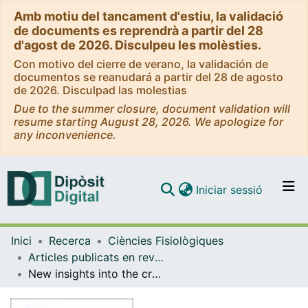
Amb motiu del tancament d'estiu, la validació
de documents es reprendrà a partir del 28
d'agost de 2026. Disculpeu les molèsties.
Con motivo del cierre de verano, la validación de
documentos se reanudará a partir del 28 de agosto
de 2026. Disculpad las molestias
Due to the summer closure, document validation will
resume starting August 28, 2026. We apologize for
any inconvenience.
(current)
Iniciar sessió
Comunitats i col·leccions
Inici
Recerca
Ciències Fisiològiques
Navega per tot el DD
Articles publicats en revistes (Ciències Fisiològiques)
Com publicar
New insights into the crossroads between EMT and stemness in the context of cancer
Contacte