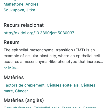
Malfettone, Andrea
Soukupova, Jitka
Recurs relacionat
http://dx.doi.org/10.3390/jcm5030037
Resum
The epithelial-mesenchymal transition (EMT) is an
example of cellular plasticity, where an epithelial cell
acquires a mesenchymal-like phenotype that increases
its migratory and invasive properties. Stemness is the
Més...
ability of stem cells to proliferate in an asymmetric
Matèries
way that allows them to maintain the reservoir of
undifferentiated cells with stem cell identity, but also
Factors de creixement
,
Cèl·lules epitelials
,
Cèl·lules
to produce new differentiated cells. Initial works
mare
,
Càncer
revealed that activation of the EMT program in
Matèries (anglès)
epithelial cells induces the acquisition of stem cell
properties, which in the context of cancer may