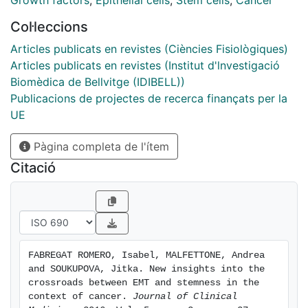
Growth factors
,
Epithelial cells
,
Stem cells
,
Cancer
contribute to the appearance of tumor initiating cells
Col·leccions
(TIC). However, a number of groups have recently
reported that mesenchymal-epithelial transition (MET)
Articles publicats en revistes (Ciències Fisiològiques)
is required for efficient metastatic colonization and
Articles publicats en revistes (Institut d'lnvestigació
that EMT may be not necessarily associated with
Biomèdica de Bellvitge (IDIBELL))
stemness. In this review, we summarize recent findings
Publicacions de projectes de recerca finançats per la
that extend our knowledge about the crossroads
UE
between EMT and stemness and their relevance under
Pàgina completa de l'ítem
physiological or pathological conditions.
Citació
FABREGAT ROMERO, Isabel, MALFETTONE, Andrea 
and SOUKUPOVA, Jitka. New insights into the 
crossroads between EMT and stemness in the 
context of cancer. 
Journal of Clinical 