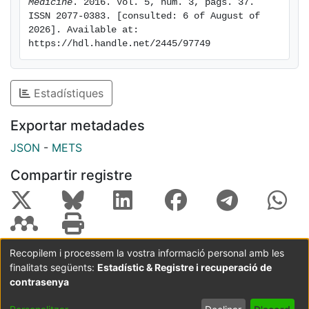
Medicine
. 2016. Vol. 5, num. 3, pags. 37. 
ISSN 2077-0383. [consulted: 6 of August of 
2026]. Available at: 
https://hdl.handle.net/2445/97749
Estadístiques
Exportar metadades
JSON
-
METS
Compartir registre
Recopilem i processem la vostra informació personal amb les
finalitats següents:
Estadístic & Registre i recuperació de
Coordinació:
CRAI UB
Avís legal
Metadades
subjectes a:
contrasenya
Configuració
Política de
Acord