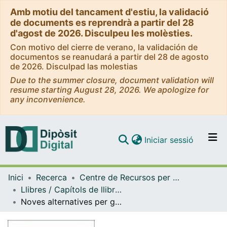
Amb motiu del tancament d'estiu, la validació
de documents es reprendrà a partir del 28
d'agost de 2026. Disculpeu les molèsties.
Con motivo del cierre de verano, la validación de
documentos se reanudará a partir del 28 de agosto
de 2026. Disculpad las molestias
Due to the summer closure, document validation will
resume starting August 28, 2026. We apologize for
any inconvenience.
(current)
Iniciar sessió
Comunitats i col·leccions
Inici
Recerca
Centre de Recursos per a l'Aprenentatge i la Investigació (CRAI-UB)
Navega per tot el DD
Llibres / Capítols de llibre (CRAI-UB)
Com publicar
Noves alternatives per gestionar els drets d'autoria en la difusió de continguts. Les llicències de Creative Commons
Contacte