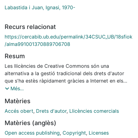
Labastida i Juan, Ignasi, 1970-
Recurs relacionat
https://cercabib.ub.edu/permalink/34CSUC_UB/18sfiok
/alma991001370889706708
Resum
Les llicències de Creative Commons són una
alternativa a la gestió tradicional dels drets d'autor
que s'ha estès ràpidament gràcies a Internet en els
seus cinc anys d'existència. L'aparició d'aquesta nova
Més...
eina legal ha obert un debat sobre els models de
Matèries
difusió de qualsevol contingut i, en definitiva, del
coneixement que ha obligat a replantejaments no tan
Accés obert
,
Drets d'autor
,
Llicències comercials
sols entre els autors i els creadors sinó també entre
Matèries (anglès)
institucions i administracions. En aquest llibre es
presenta el model que proposa Creative Commons per
Open access publishing
,
Copyright
,
Licenses