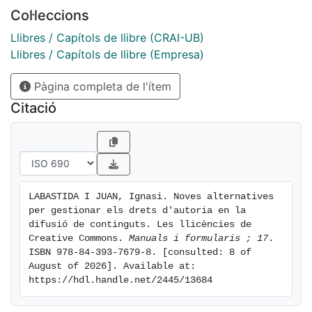
facilitar la difusió i l'accés als continguts de qualsevol
Col·leccions
persona, tot respectant-ne els drets d'autor.
Llibres / Capítols de llibre (CRAI-UB)
Llibres / Capítols de llibre (Empresa)
Pàgina completa de l'ítem
Citació
LABASTIDA I JUAN, Ignasi. Noves alternatives 
per gestionar els drets d'autoria en la 
difusió de continguts. Les llicències de 
Creative Commons. 
Manuals i formularis ; 17
. 
ISBN 978-84-393-7679-8. [consulted: 8 of 
August of 2026]. Available at: 
https://hdl.handle.net/2445/13684