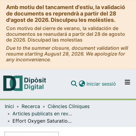
Amb motiu del tancament d'estiu, la validació
de documents es reprendrà a partir del 28
d'agost de 2026. Disculpeu les molèsties.
Con motivo del cierre de verano, la validación de
documentos se reanudará a partir del 28 de agosto
de 2026. Disculpad las molestias
Due to the summer closure, document validation will
resume starting August 28, 2026. We apologize for
any inconvenience.
(current)
Iniciar sessió
Comunitats i col·leccions
Inici
Recerca
Ciències Clíniques
Navega per tot el DD
Articles publicats en revistes (Ciències Clíniques)
Com publicar
Effort Oxygen Saturation and Effort Heart Rate to Detect Exacerbations of Chronic Obstructive Pulmonary Disease or Congestive Heart Failure
Contacte