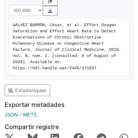
0.85 (95%, CI: 0.69-0.93), Sp: 0.75 (95%, CI: 0.57-
0.87) and AUC 0.84 (95%, CI: 0.74-0.94)).
Conclusions: effort situations improve the validity of
GÁLVEZ BARRÓN, César, et al. Effort Oxygen 
physiological parameters for detection of HF and
Saturation and Effort Heart Rate to Detect 
COPD exacerbation episodes.
Exacerbations of Chronic Obstructive 
Pulmonary Disease or Congestive Heart 
Failure. 
Journal of Clinical Medicine
. 2019. 
Vol. 8, num. 1. [consulted: 8 of August of 
2026]. Available at: 
https://hdl.handle.net/2445/171637
Estadístiques
Exportar metadades
JSON
-
METS
Compartir registre