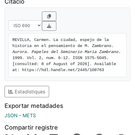
Citació
humano en el orden de lo real constituye el fondo en
el que se proyectan sus preocupaciones teóricas.
REVILLA, Carmen. La ciudad, espejo de la 
historia en el pensamiento de M. Zambrano. 
Aurora. Papeles del Seminario María Zambrano
. 
1999. Vol. 2, num. 6-12. ISSN 1575-5045. 
[consulted: 8 of August of 2026]. Available 
at: https://hdl.handle.net/2445/108763
Estadístiques
Exportar metadades
JSON
-
METS
Compartir registre