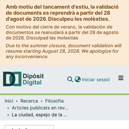
Amb motiu del tancament d'estiu, la validació
de documents es reprendrà a partir del 28
d'agost de 2026. Disculpeu les molèsties.
Con motivo del cierre de verano, la validación de
documentos se reanudará a partir del 28 de agosto
de 2026. Disculpad las molestias
Due to the summer closure, document validation will
resume starting August 28, 2026. We apologize for
any inconvenience.
(current)
Iniciar sessió
Comunitats i col·leccions
Inici
Recerca
Filosofia
Navega per tot el DD
Articles publicats en revistes (Filosofia)
Com publicar
La ciudad, espejo de la historia en el pensamiento de M. Zambrano
Contacte