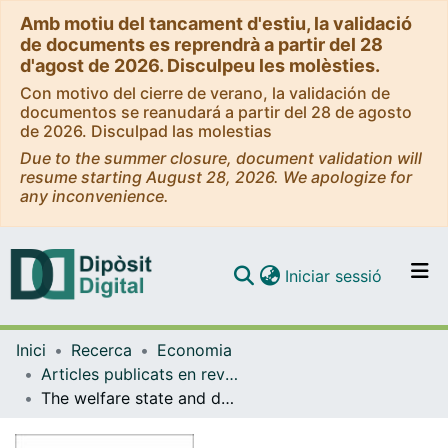
Amb motiu del tancament d'estiu, la validació
de documents es reprendrà a partir del 28
d'agost de 2026. Disculpeu les molèsties.
Con motivo del cierre de verano, la validación de
documentos se reanudará a partir del 28 de agosto
de 2026. Disculpad las molestias
Due to the summer closure, document validation will
resume starting August 28, 2026. We apologize for
any inconvenience.
(current)
Iniciar sessió
Comunitats i col·leccions
Inici
Recerca
Economia
Navega per tot el DD
Articles publicats en revistes (Economia)
Com publicar
The welfare state and demographic dividends
Contacte