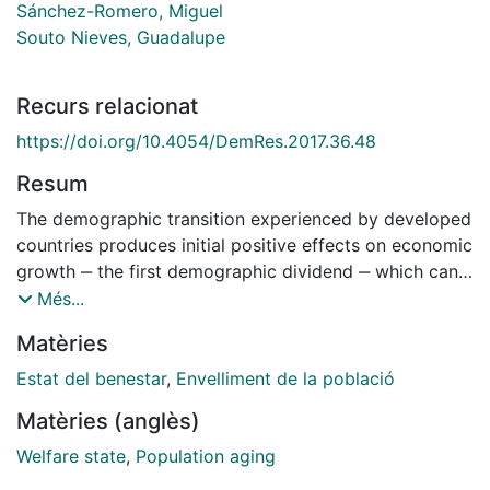
Sánchez-Romero, Miguel
Souto Nieves, Guadalupe
Recurs relacionat
https://doi.org/10.4054/DemRes.2017.36.48
Resum
The demographic transition experienced by developed
countries produces initial positive effects on economic
growth ‒ the first demographic dividend ‒ which can
be extended into a second demographic dividend if
Més...
baby boomers' savings increase capital accumulation.
Matèries
Nevertheless, aging might reverse this process if
dissaving of elderly baby boomers and the pressure
Estat del benestar
,
Envelliment de la població
on the pay-as-you-go financed welfare state reduce
Matèries (anglès)
savings and capital.
Welfare state
,
Population aging