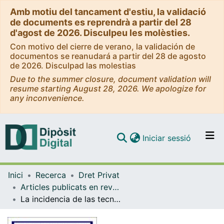
Amb motiu del tancament d'estiu, la validació
de documents es reprendrà a partir del 28
d'agost de 2026. Disculpeu les molèsties.
Con motivo del cierre de verano, la validación de
documentos se reanudará a partir del 28 de agosto
de 2026. Disculpad las molestias
Due to the summer closure, document validation will
resume starting August 28, 2026. We apologize for
any inconvenience.
(current)
Iniciar sessió
Comunitats i col·leccions
Inici
Recerca
Dret Privat
Navega per tot el DD
Articles publicats en revistes (Dret Privat)
Com publicar
La incidencia de las tecnologías de la información y comunicación en los programas de formación continuada de jueces y magistrados
Contacte