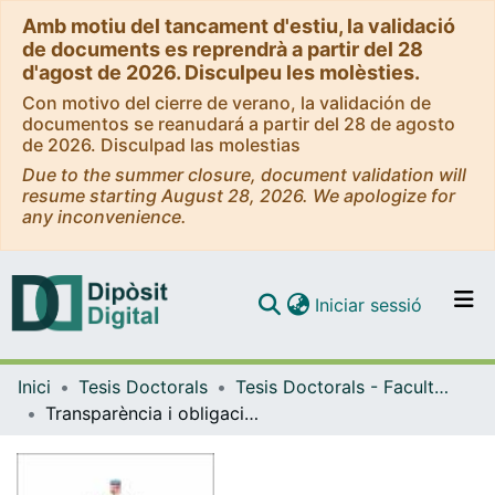
Amb motiu del tancament d'estiu, la validació
de documents es reprendrà a partir del 28
d'agost de 2026. Disculpeu les molèsties.
Con motivo del cierre de verano, la validación de
documentos se reanudará a partir del 28 de agosto
de 2026. Disculpad las molestias
Due to the summer closure, document validation will
resume starting August 28, 2026. We apologize for
any inconvenience.
(current)
Iniciar sessió
Comunitats i col·leccions
Inici
Tesis Doctorals
Tesis Doctorals - Facultat - Geografia i Història
Navega per tot el DD
Transparència i obligacions econòmiques, comptables i fiscals de les entitats culturals no lucratives a Catalunya
Com publicar
Contacte