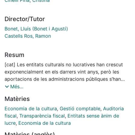
Director/Tutor
Bonet, Lluís (Bonet i Agustí)
Castells Ros, Ramon
Resum
[cat] Les entitats culturals no lucratives han crescut
exponencialment en els darrers vint anys, però les
aportacions de les administracions públiques s’han
reduït significativament des de la crisi financera de
Més...
l’any 2008. Organitzacions que complementen al
Matèries
sector públic i privat, treballant a petita escala i
contribuint en el territori a nivell social, creatiu i,
Economia de la cultura
,
Gestió comptable
,
Auditoria
també, econòmic. Una població ocupada al voltant del
fiscal
,
Transparència fiscal
,
Entitats sense ànim de
5% i un treball voluntari que cohesiona les comunitats.
lucre
,
Economia de la cultura
La importància d’aquestes institucions és
Matèries (anglès)