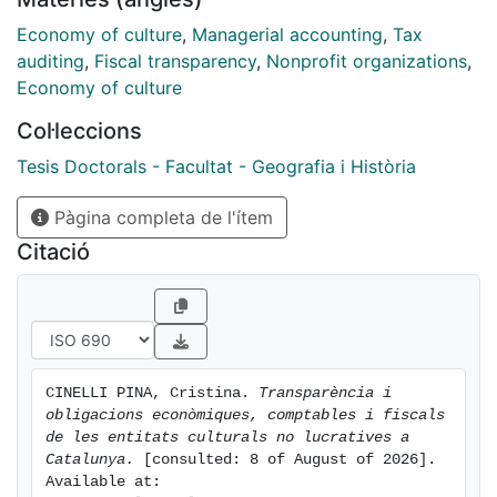
inqüestionable. Un sector precari que ha tingut que
tornar a demostrar la seva capacitat de resiliència
Economy of culture
,
Managerial accounting
,
Tax
davant la pandèmia de la COVTD-19, malgrat no
auditing
,
Fiscal transparency
,
Nonprofit organizations
,
s’havia recuperat de la crisi anterior. Unes
Economy of culture
organitzacions que han prioritzat la gestió artística
Col·leccions
davant l’econòmica afavorint la missió i els valors pels
que han nascut. La investigació pretén posar el focus
Tesis Doctorals - Facultat - Geografia i Història
sobre les potencials febleses en transparència i en les
Pàgina completa de l'ítem
obligacions econòmiques, comptables i fiscals, com
també reflexionar sobre els seus problemes,
Citació
limitacions i la relació amb la falta d’ús de les eines de
gestió. La tesi pretén assenyalar quines podrien ser les
futures línies d’actuació.
La present investigació es centra en les entitats
CINELLI PINA, Cristina. 
Transparència i 
culturals no lucratives catalanes per a evitar possibles
obligacions econòmiques, comptables i fiscals 
divergències en relació a la normativa econòmica,
de les entitats culturals no lucratives a 
comptable, fiscal, legal, administrativa i d’auditoria a
Catalunya.
 [consulted: 8 of August of 2026]. 
Available at: 
les comparatives efectuades. Un mapa català ple de