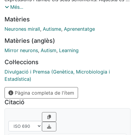
base de la literatura, la poesia, la música i el teatre,
Més...
manifestacions culturals cent per cent humanes que
Matèries
ens fan vibrar com si allò que llegim, escoltem o veiem
ho estiguéssim vivint realment nosaltres, en un procés
Neurones mirall
,
Autisme
,
Aprenentatge
d'imitació mental que fa que ens hi sentim reflectits
Matèries (anglès)
[...].
Mirror neurons
,
Autism
,
Learning
Col·leccions
Divulgació i Premsa (Genètica, Microbiologia i
Estadística)
Pàgina completa de l'ítem
Citació