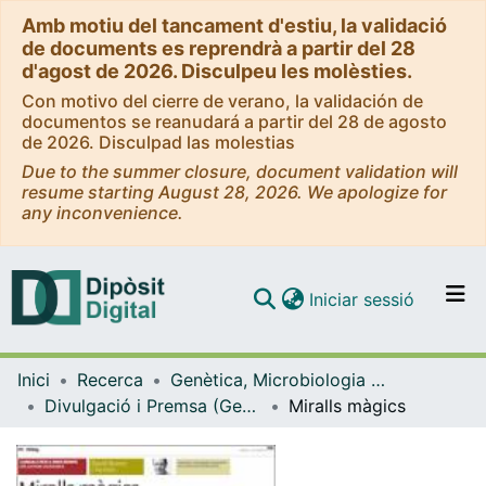
Amb motiu del tancament d'estiu, la validació
de documents es reprendrà a partir del 28
d'agost de 2026. Disculpeu les molèsties.
Con motivo del cierre de verano, la validación de
documentos se reanudará a partir del 28 de agosto
de 2026. Disculpad las molestias
Due to the summer closure, document validation will
resume starting August 28, 2026. We apologize for
any inconvenience.
(current)
Iniciar sessió
Comunitats i col·leccions
Inici
Recerca
Genètica, Microbiologia i Estadística
Navega per tot el DD
Divulgació i Premsa (Genètica, Microbiologia i Estadística)
Miralls màgics
Com publicar
Contacte