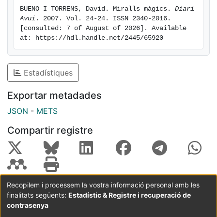
BUENO I TORRENS, David. Miralls màgics. 
Diari 
Avui
. 2007. Vol. 24-24. ISSN 2340-2016. 
[consulted: 7 of August of 2026]. Available 
at: https://hdl.handle.net/2445/65920
Estadístiques
Exportar metadades
JSON
-
METS
Compartir registre
Recopilem i processem la vostra informació personal amb les
finalitats següents:
Estadístic & Registre i recuperació de
Coordinació:
CRAI UB
Avís legal
Metadades
subjectes a:
contrasenya