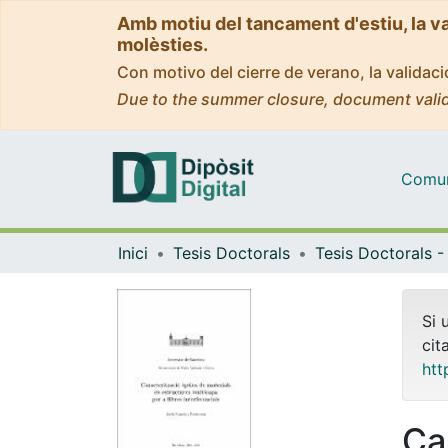
Amb motiu del tancament d'estiu, la v
molèsties.
Con motivo del cierre de verano, la valida
Due to the summer closure, document valid
Comuni
Inici
Tesis Doctorals
Si 
cit
htt
Ca