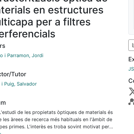
terials en estructures
ticapa per a filtres
terferencials
rs
o i Parramon, Jordi
E
J
ctor/Tutor
C
 i Puig, Salvador
um
L'estudi de les propietats òptiques de materials és
 les àrees de recerca més habituals en l'àmbit de
pes primes. L'interès es troba sovint motivat per
e ventall d'aplicacions (com els filtres òptics