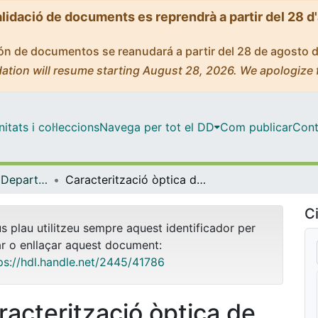
alidació de documents es reprendrà a partir del 28 d
ción de documentos se reanudará a partir del 28 de agosto 
ation will resume starting August 28, 2026. We apologize 
tats i col·leccions
Navega per tot el DD
Com publicar
Cont
Tesis Doctorals - Departament - Física Aplicada i Òptica
Caracterització òptica de materials en estructures multicapa per a filtres interferencials
Ci
us plau utilitzeu sempre aquest identificador per
ar o enllaçar aquest document:
ps://hdl.handle.net/2445/41786
racterització òptica de