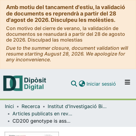
Amb motiu del tancament d'estiu, la validació
de documents es reprendrà a partir del 28
d'agost de 2026. Disculpeu les molèsties.
Con motivo del cierre de verano, la validación de
documentos se reanudará a partir del 28 de agosto
de 2026. Disculpad las molestias
Due to the summer closure, document validation will
resume starting August 28, 2026. We apologize for
any inconvenience.
(current)
Iniciar sessió
Comunitats i col·leccions
Inici
Recerca
Institut d'lnvestigació Biomèdica de Bellvitge (IDIBELL)
Navega per tot el DD
Articles publicats en revistes (Institut d'lnvestigació Biomèdica de Bellvitge (IDIBELL))
Com publicar
CD200 genotype is associated with clinical outcome of patients with multiple myeloma
Contacte