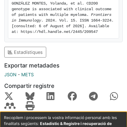
GONZÁLEZ MONTES, Yolanda, et al. CD200 
genotype is associated with clinical outcome 
of patients with multiple myeloma. 
Frontiers 
in Immunology
. 2024. Vol. 15. ISSN 1664-3224. 
[consulted: 6 of August of 2026]. Available 
at: https://hdl.handle.net/2445/209547
Estadístiques
Exportar metadades
JSON
-
METS
Compartir registre
Recopilem i processem la vostra informació personal amb les
finalitats següents:
Estadístic & Registre i recuperació de
Coordinació:
CRAI UB
Avís legal
Metadades