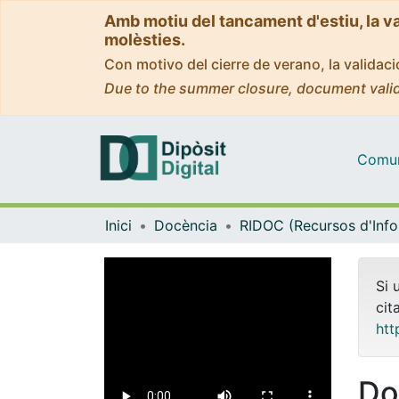
Amb motiu del tancament d'estiu, la v
molèsties.
Con motivo del cierre de verano, la valida
Due to the summer closure, document valid
Comuni
Inici
Docència
Si 
cit
htt
Do