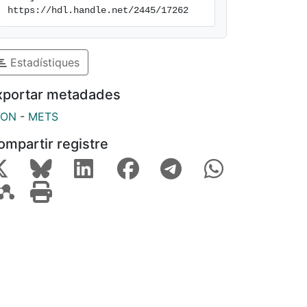
https://hdl.handle.net/2445/17262
Estadístiques
xportar metadades
SON
-
METS
ompartir registre