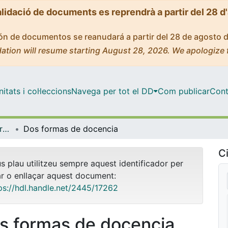
alidació de documents es reprendrà a partir del 28 d
ción de documentos se reanudará a partir del 28 de agosto 
ation will resume starting August 28, 2026. We apologize 
tats i col·leccions
Navega per tot el DD
Com publicar
Cont
RIDOC (Recursos d'Informació per a la docència)
Dos formas de docencia
Ci
us plau utilitzeu sempre aquest identificador per
ar o enllaçar aquest document:
ps://hdl.handle.net/2445/17262
s formas de docencia