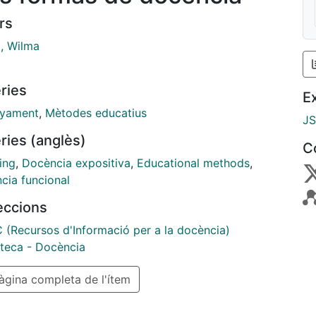
rs
, Wilma
ries
E
yament
,
Mètodes educatius
J
ries (anglès)
C
ing
,
Docència expositiva
,
Educational methods
,
cia funcional
leccions
 (Recursos d'Informació per a la docència)
teca - Docència
gina completa de l'ítem