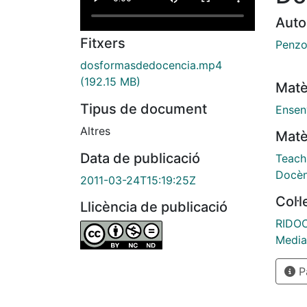
Auto
Fitxers
Penzo
dosformasdedocencia.mp4
(192.15 MB)
Matè
Tipus de document
Ensen
Altres
Matè
Data de publicació
Teach
Docèn
2011-03-24T15:19:25Z
Col·
Llicència de publicació
RIDOC
Media
Pà