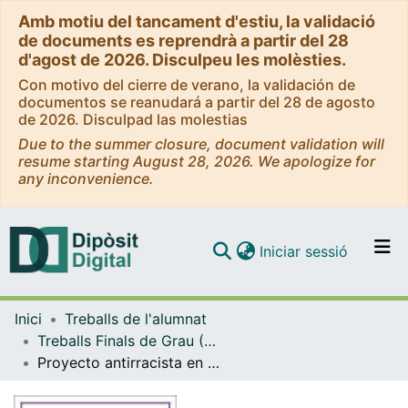
Amb motiu del tancament d'estiu, la validació
de documents es reprendrà a partir del 28
d'agost de 2026. Disculpeu les molèsties.
Con motivo del cierre de verano, la validación de
documentos se reanudará a partir del 28 de agosto
de 2026. Disculpad las molestias
Due to the summer closure, document validation will
resume starting August 28, 2026. We apologize for
any inconvenience.
(current)
Iniciar sessió
Comunitats i col·leccions
Inici
Treballs de l'alumnat
Navega per tot el DD
Treballs Finals de Grau (TFG) - Educació Social
Com publicar
Proyecto antirracista en un Centro Socioeducativo: Ojos antirracistas
Contacte