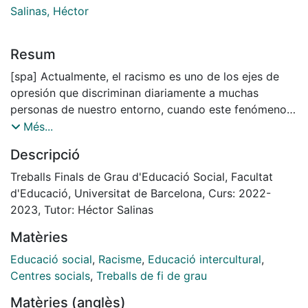
Salinas, Héctor
Resum
[spa] Actualmente, el racismo es uno de los ejes de
opresión que discriminan diariamente a muchas
personas de nuestro entorno, cuando este fenómeno
se da durante la infancia sus impactos pueden ser muy
Més...
perjudiciales. El presente Trabajo de Fin de Grado
Descripció
(TFG) plantea como objetivo principal promover la
educación antirracista, realizando un estudio previo
Treballs Finals de Grau d'Educació Social, Facultat
del concepto racismo, la migración, la interculturalidad
d'Educació, Universitat de Barcelona, Curs: 2022-
y el antirracismo en la acción socioeducativa con
2023, Tutor: Héctor Salinas
niños/as y familias en situación de riesgo de exclusión
Matèries
social. Este trabajo pretende diseñar un proyecto en el
Centro Socioeducativo Poble Sec a partir de una
Educació social
,
Racisme
,
Educació intercultural
,
aproximación a la realidad de las personas atendidas y
Centres socials
,
Treballs de fi de grau
del equipo profesional para incorporar la educación
Matèries (anglès)
antirracista en el centro. Esto se hará mediante una