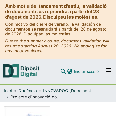
Amb motiu del tancament d'estiu, la validació
de documents es reprendrà a partir del 28
d'agost de 2026. Disculpeu les molèsties.
Con motivo del cierre de verano, la validación de
documentos se reanudará a partir del 28 de agosto
de 2026. Disculpad las molestias
Due to the summer closure, document validation will
resume starting August 28, 2026. We apologize for
any inconvenience.
(current)
Iniciar sessió
Comunitats i col·leccions
Inici
Docència
INNOVADOC (Documents d'Innovació Docent)
Navega per tot el DD
Projecte d’innovació docent Docutrans: Aprenentatge transversal en la recerca d’informació
Com publicar
Contacte