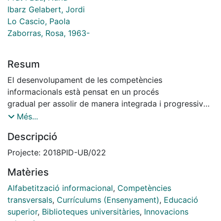
Ibarz Gelabert, Jordi
Lo Cascio, Paola
Zaborras, Rosa, 1963-
Resum
El desenvolupament de les competències
informacionals està pensat en un procés
gradual per assolir de manera integrada i progressiva
en quatre nivells. El projecte ha
Més...
focalitzat l’actuació en els dos primers nivells de la
Descripció
competència: la planificació i
focalització dels processos de cerca d’informació i el
Projecte: 2018PID-UB/022
coneixement i aplicació de les
Matèries
eines de cerca d’informació. El projecte ha tingut com
a principal objectiu la creació i
Alfabetització informacional
,
Competències
posada en marxa d’una eina especifica per els
transversals
,
Currículums (Ensenyament)
,
Educació
estudiants del grau de treball social
superior
,
Biblioteques universitàries
,
Innovacions