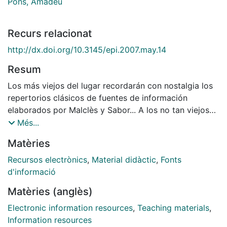
Pons, Amadeu
Recurs relacionat
http://dx.doi.org/10.3145/epi.2007.may.14
Resum
Los más viejos del lugar recordarán con nostalgia los
repertorios clásicos de fuentes de información
elaborados por Malclès y Sabor... A los no tan viejos
les sonarán los nombres de Sheehy (o Balay) y
Més...
Walford
Matèries
Recursos electrònics
,
Material didàctic
,
Fonts
d'informació
Matèries (anglès)
Electronic information resources
,
Teaching materials
,
Information resources