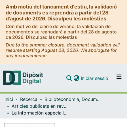
Amb motiu del tancament d'estiu, la validació
de documents es reprendrà a partir del 28
d'agost de 2026. Disculpeu les molèsties.
Con motivo del cierre de verano, la validación de
documentos se reanudará a partir del 28 de agosto
de 2026. Disculpad las molestias
Due to the summer closure, document validation will
resume starting August 28, 2026. We apologize for
any inconvenience.
(current)
Iniciar sessió
Comunitats i col·leccions
Inici
Recerca
Biblioteconomia, Documentació i Comunicació Audiovisual
Navega per tot el DD
Articles publicats en revistes (Biblioteconomia, Documentació i Comunicació Audiovisual)
Com publicar
La información especializada en Internet: directorio de recursos de interés académico y profesional (Ángeles Maldonado y Luis Rodríguez-Yunta, coords.)
Contacte