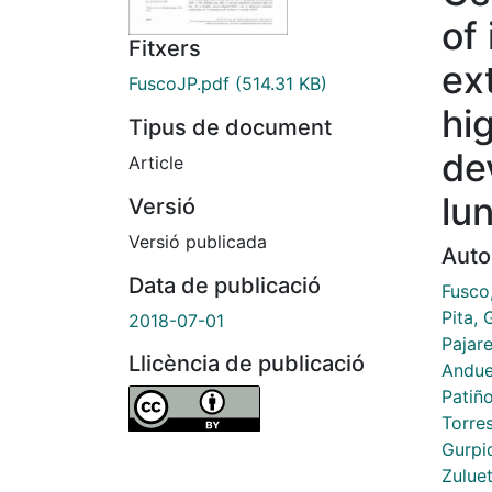
of
Fitxers
ex
FuscoJP.pdf
(514.31 KB)
hi
Tipus de document
de
Article
lu
Versió
Versió publicada
Auto
Data de publicació
Fusco
Pita, 
2018-07-01
Pajar
Llicència de publicació
Andue
Patiñ
Torres
Gurpi
Zuluet