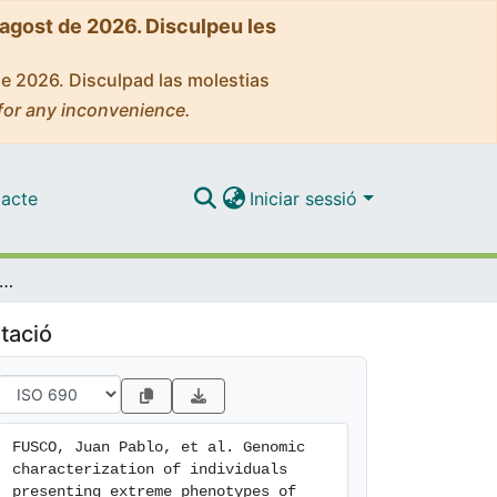
'agost de 2026. Disculpeu les
de 2026. Disculpad las molestias
for any inconvenience.
acte
Iniciar sessió
haracterization of individuals presenting extreme phenotypes of high and low risk to develop tobacco-induced lung cancer
tació
FUSCO, Juan Pablo, et al. Genomic 
characterization of individuals 
presenting extreme phenotypes of 