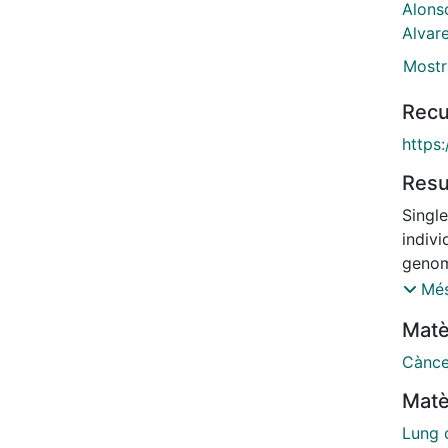
Alons
Alvare
Mostr
Recu
https
Res
Singl
indivi
genom
indiv
Més
low r
Matè
cance
hypoth
Cànce
freque
Matè
trait
phenot
Lung 