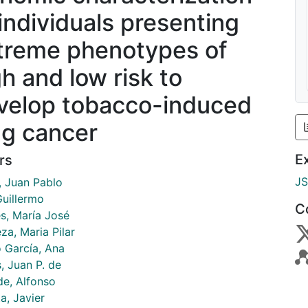
 individuals presenting
treme phenotypes of
gh and low risk to
velop tobacco-induced
ng cancer
E
rs
J
, Juan Pablo
Guillermo
C
es, María José
za, Maria Pilar
o García, Ana
, Juan P. de
de, Alfonso
a, Javier