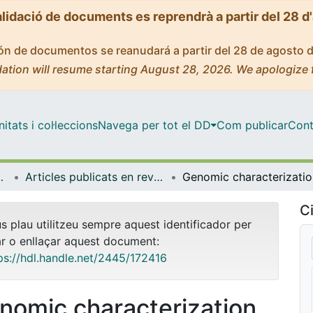
alidació de documents es reprendrà a partir del 28 d
ción de documentos se reanudará a partir del 28 de agosto 
ation will resume starting August 28, 2026. We apologize 
tats i col·leccions
Navega per tot el DD
Com publicar
Cont
de Bellvitge (IDIBELL)
Articles publicats en revistes (Institut d'lnvestigació Biomèdica de Bellvitge (IDIBELL))
Genomic c
Ci
us plau utilitzeu sempre aquest identificador per
ar o enllaçar aquest document:
ps://hdl.handle.net/2445/172416
nomic characterization