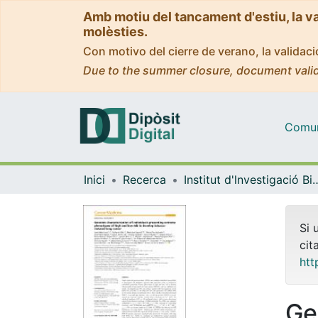
Amb motiu del tancament d'estiu, la v
molèsties.
Con motivo del cierre de verano, la valida
Due to the summer closure, document valid
Comuni
Inici
Recerca
Institut d'lnvestigació Biomèdica 
Si 
cit
htt
Ge