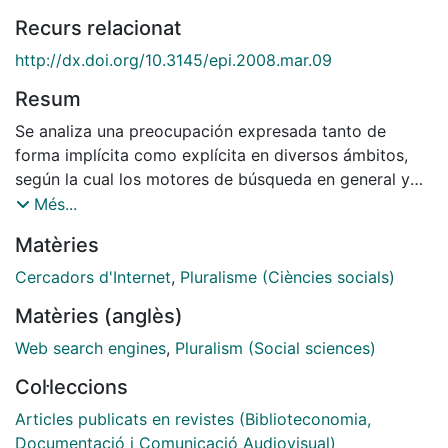
Recurs relacionat
http://dx.doi.org/10.3145/epi.2008.mar.09
Resum
Se analiza una preocupación expresada tanto de
forma implícita como explícita en diversos ámbitos,
según la cual los motores de búsqueda en general y
Google en particular, podrían estar utilizando algún
Més...
sistema para ocultar determinados contenidos
Matèries
culturales o bien para destacar aquellos que proceden
del ámbito anglosajón en detrimento de los de otras
Cercadors d'Internet
,
Pluralisme (Ciències socials)
culturas y lenguas. Dicho de otro modo, se considera,
Matèries (anglès)
en una primera aproximación de modo exclusivamente
conceptual, la idea de si el uso intensivo de los
Web search engines
,
Pluralism (Social sciences)
motores de búsqueda, tan característico de nuestro
Col·leccions
tiempo, resulta una amenaza para la diversidad
cultural. Para ello, en primer lugar y con el fin de
Articles publicats en revistes (Biblioteconomia,
contextualizar este trabajo, se lleva a cabo una
Documentació i Comunicació Audiovisual)