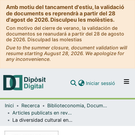
Amb motiu del tancament d'estiu, la validació
de documents es reprendrà a partir del 28
d'agost de 2026. Disculpeu les molèsties.
Con motivo del cierre de verano, la validación de
documentos se reanudará a partir del 28 de agosto
de 2026. Disculpad las molestias
Due to the summer closure, document validation will
resume starting August 28, 2026. We apologize for
any inconvenience.
(current)
Iniciar sessió
Comunitats i col·leccions
Inici
Recerca
Biblioteconomia, Documentació i Comunicació Audiovisual
Navega per tot el DD
Articles publicats en revistes (Biblioteconomia, Documentació i Comunicació Audiovisual)
Com publicar
La diversidad cultural en Google y los motores de búsqueda: una aproximación conceptual
Contacte