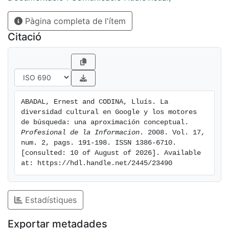
presentación de dos polémicas previas sobre el dilema
Pàgina completa de l'ítem
proteccionismo o libre flujo de los productos
culturales y a continuación se analizan las
Citació
características más relevantes de los motores de
búsqueda (centrándonos en Google en particular) con
el fin de valorar si éstos constituyen una amenaza
creíble a la diversidad cultural e idiomática de la Web.
ABADAL, Ernest and CODINA, Lluís. La 
diversidad cultural en Google y los motores 
de búsqueda: una aproximación conceptual. 
Profesional de la Informacion
. 2008. Vol. 17, 
num. 2, pags. 191-198. ISSN 1386-6710. 
[consulted: 10 of August of 2026]. Available 
at: https://hdl.handle.net/2445/23490
Estadístiques
Exportar metadades