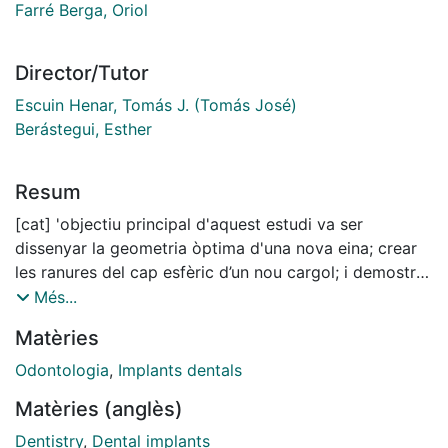
Farré Berga, Oriol
Director/Tutor
Escuin Henar, Tomás J. (Tomás José)
Berástegui, Esther
Resum
[cat] 'objectiu principal d'aquest estudi va ser
dissenyar la geometria òptima d'una nova eina; crear
les ranures del cap esfèric d’un nou cargol; i demostrar
la seva resistència a un parell de fins a 40 N·cm a una
Més...
angulació de 0, 15 i 30 graus utilitzant l'anàlisi
Matèries
d'elements finits no lineals. Un objectiu secundari va
ser crear un sistema infal·lible i fàcilment
Odontologia
,
Implants dentals
recognoscible. Els dissenys del cargol de cap esfèric i
Matèries (anglès)
la geometria de l’eina, que funcionen a qualsevol
angulació de 0 a 30°, es van generar utilitzant el
Dentistry
,
Dental implants