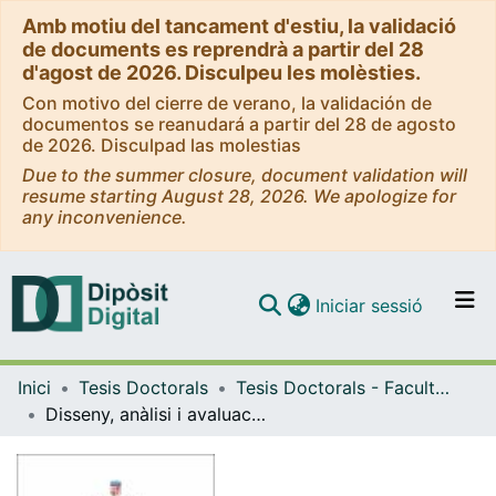
Amb motiu del tancament d'estiu, la validació
de documents es reprendrà a partir del 28
d'agost de 2026. Disculpeu les molèsties.
Con motivo del cierre de verano, la validación de
documentos se reanudará a partir del 28 de agosto
de 2026. Disculpad las molestias
Due to the summer closure, document validation will
resume starting August 28, 2026. We apologize for
any inconvenience.
(current)
Iniciar sessió
Comunitats i col·leccions
Inici
Tesis Doctorals
Tesis Doctorals - Facultat – Odontologia
Navega per tot el DD
Disseny, anàlisi i avaluació per elements finits i estudis mecànics d'una nova cabota de cargol per a retenció de pròtesis dentals cargolades a implants i la seva respectiva eina
Com publicar
Contacte