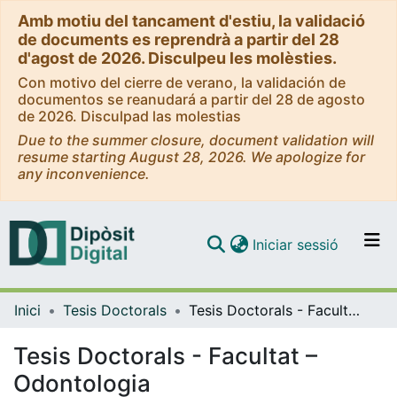
Amb motiu del tancament d'estiu, la validació
de documents es reprendrà a partir del 28
d'agost de 2026. Disculpeu les molèsties.
Con motivo del cierre de verano, la validación de
documentos se reanudará a partir del 28 de agosto
de 2026. Disculpad las molestias
Due to the summer closure, document validation will
resume starting August 28, 2026. We apologize for
any inconvenience.
(current)
Iniciar sessió
Comunitats i col·leccions
Inici
Tesis Doctorals
Tesis Doctorals - Facultat – Odontologia
Navega per tot el DD
Com publicar
Tesis Doctorals - Facultat –
Odontologia
Contacte