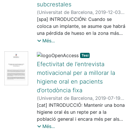
subcrestales
(
Universitat de Barcelona
,
2019-12-03
)
Palacios Garzón, Natalia
[spa] INTRODUCCIÓN: Cuando se
;
López López,
José, 1958-
coloca un implante, se asume que habrá
;
Jané Salas, Enric
;
Universitat de Barcelona. Facultat
una pérdida de hueso en la zona más
d'Odontologia
coronal alrededor de este. La
Més...
colocación del implante respecto al
nivel de hueso ya sea crestal o
Tesi
subcrestal y el tipo de conexión
Efectivitat de l’entrevista
elegida, ya sea conexión externa o
motivacional per a millorar la
interna, se han relacionado como
higiene oral en pacients
algunos de los factores causantes de la
pérdida de hueso alrededor de
d’ortodòncia fixa
implantes. La preservación del hueso
(
Universitat de Barcelona
,
2019-07-19
)
periimplante, es fundamental porque
Rigau i Gay, Maria Montserrat
[cat] INTRODUCCIÓ: Mantenir una bona
;
Ustrell i
influye sobre la forma y el contorno de
Torrent, Josep Maria, 1953-
higiene oral és un repte per a la
;
Lusilla
los tejidos blandos suprayacentes, que
Palacios, Pilar
població general i encara més per als
;
Universitat de Barcelona.
son importantes para el resultado
Facultat d'Odontologia
adolescents i adults joves que porten
Més...