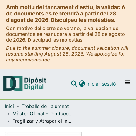
Amb motiu del tancament d'estiu, la validació
de documents es reprendrà a partir del 28
d'agost de 2026. Disculpeu les molèsties.
Con motivo del cierre de verano, la validación de
documentos se reanudará a partir del 28 de agosto
de 2026. Disculpad las molestias
Due to the summer closure, document validation will
resume starting August 28, 2026. We apologize for
any inconvenience.
(current)
Iniciar sessió
Comunitats i col·leccions
Inici
Treballs de l'alumnat
Navega per tot el DD
Màster Oficial - Producció i Recerca Artística
Com publicar
Fragilizar y Atrapar el instante
Contacte