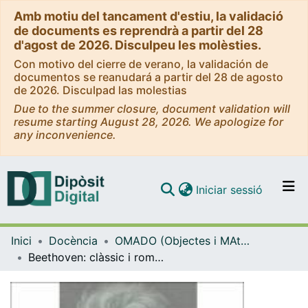
Amb motiu del tancament d'estiu, la validació
de documents es reprendrà a partir del 28
d'agost de 2026. Disculpeu les molèsties.
Con motivo del cierre de verano, la validación de
documentos se reanudará a partir del 28 de agosto
de 2026. Disculpad las molestias
Due to the summer closure, document validation will
resume starting August 28, 2026. We apologize for
any inconvenience.
(current)
Iniciar sessió
Comunitats i col·leccions
Inici
Docència
OMADO (Objectes i MAterials DOcents)
Navega per tot el DD
Beethoven: clàssic i romàntic
Com publicar
Contacte