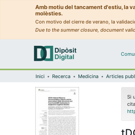
Amb motiu del tancament d'estiu, la v
molèsties.
Con motivo del cierre de verano, la valida
Due to the summer closure, document valid
Comuni
Inici
Recerca
Medicina
Si 
cit
htt
tD