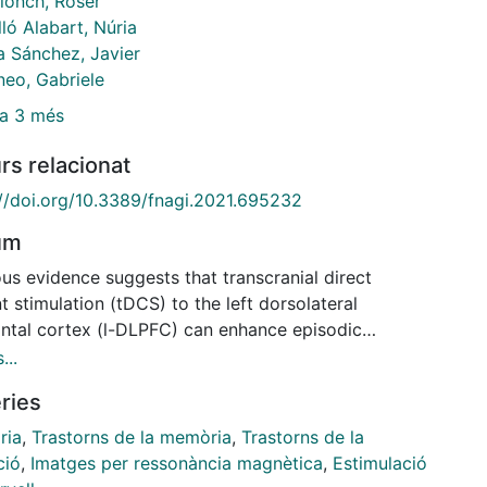
Llonch, Roser
ló Alabart, Núria
a Sánchez, Javier
neo, Gabriele
a 3 més
rs relacionat
://doi.org/10.3389/fnagi.2021.695232
um
us evidence suggests that transcranial direct
t stimulation (tDCS) to the left dorsolateral
ontal cortex (l-DLPFC) can enhance episodic
y in subjects with subjective cognitive decline
...
, known to be at risk of dementia. Our main goal
ries
o replicate such findings in an independent sample
lucidate if baseline magnetic resonance imaging
ria
,
Trastorns de la memòria
,
Trastorns de la
 characteristics predicted putative memory
ció
,
Imatges per ressonància magnètica
,
Estimulació
vement. Thirty-eight participants with SCD (aged: