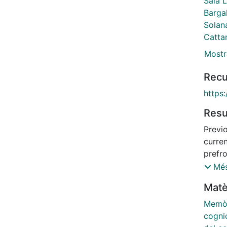
Sala 
Bargal
Solan
Catta
Mostr
Recu
https
Res
Previo
curren
prefr
memor
Més
(SCD)
Matè
was t
and e
Memò
(MRI)
cogni
impro