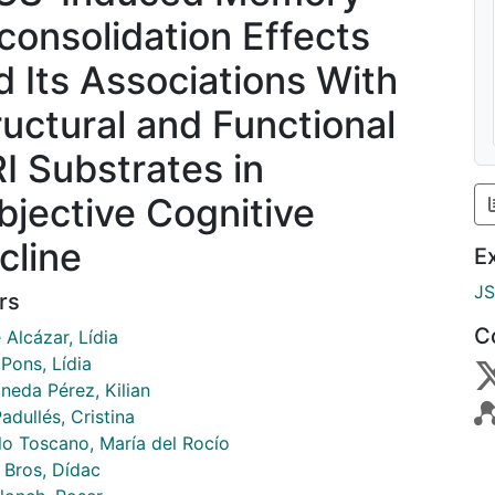
consolidation Effects
d Its Associations With
ructural and Functional
I Substrates in
bjective Cognitive
cline
E
J
rs
C
Alcázar, Lídia
Pons, Lídia
neda Pérez, Kilian
adullés, Cristina
lo Toscano, María del Rocío
 Bros, Dídac