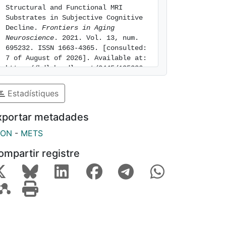
Structural and Functional MRI 
Substrates in Subjective Cognitive 
Decline. 
Frontiers in Aging 
Neuroscience
. 2021. Vol. 13, num. 
695232. ISSN 1663-4365. [consulted: 
7 of August of 2026]. Available at: 
https://hdl.handle.net/2445/195236
Estadístiques
xportar metadades
SON
-
METS
ompartir registre