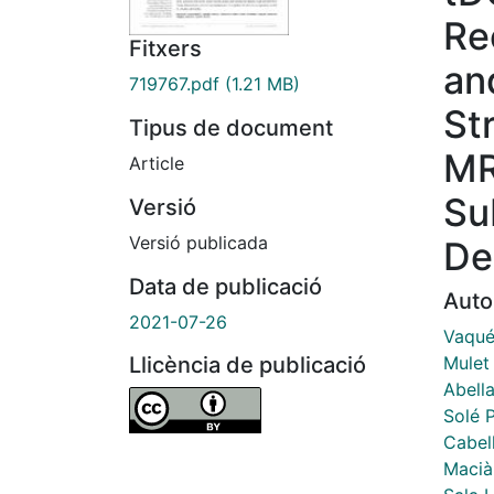
Re
Fitxers
an
719767.pdf
(1.21 MB)
St
Tipus de document
MR
Article
Su
Versió
Versió publicada
De
Data de publicació
Auto
2021-07-26
Vaqué 
Mulet 
Llicència de publicació
Abella
Solé P
Cabel
Macià