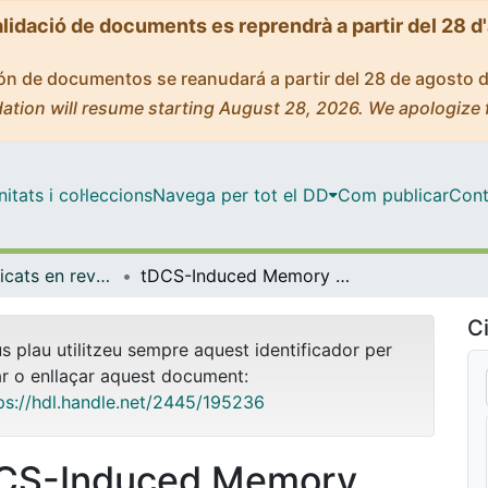
alidació de documents es reprendrà a partir del 28 d
ción de documentos se reanudará a partir del 28 de agosto 
ation will resume starting August 28, 2026. We apologize 
tats i col·leccions
Navega per tot el DD
Com publicar
Cont
Articles publicats en revistes (Medicina)
tDCS-Induced Memory Reconsolidation Effects and Its Associations With Structural and Functional MRI Substrates in Subjective Cognitive Decline
Ci
us plau utilitzeu sempre aquest identificador per
ar o enllaçar aquest document:
ps://hdl.handle.net/2445/195236
CS-Induced Memory