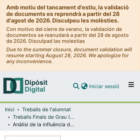
Amb motiu del tancament d'estiu, la validació
de documents es reprendrà a partir del 28
d'agost de 2026. Disculpeu les molèsties.
Con motivo del cierre de verano, la validación de
documentos se reanudará a partir del 28 de agosto
de 2026. Disculpad las molestias
Due to the summer closure, document validation will
resume starting August 28, 2026. We apologize for
any inconvenience.
(current)
Iniciar sessió
Comunitats i col·leccions
Inici
Treballs de l'alumnat
Navega per tot el DD
Treballs Finals de Grau (TFG) - Mestre d'Educació Primària
Com publicar
Anàlisi de la influència de la guia “El TDAH: detecció i actuació en l’àmbit educatiu” en els coneixements i actituds del personal docent en infants amb TDAH
Contacte