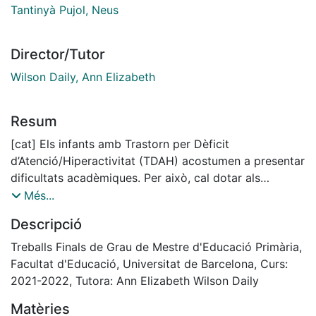
Tantinyà Pujol, Neus
Director/Tutor
Wilson Daily, Ann Elizabeth
Resum
[cat] Els infants amb Trastorn per Dèficit
d’Atenció/Hiperactivitat (TDAH) acostumen a presentar
dificultats acadèmiques. Per això, cal dotar als
docents d’estratègies efectives i eines pràctiques que
Més...
minimitzin l’impacte del TDAH i assegurar l’èxit
Descripció
acadèmic d’aquests infants. La guia del Departament
d’Educació “El TDAH: detecció i actuació en l’àmbit
Treballs Finals de Grau de Mestre d'Educació Primària,
educatiu” està enfocada a assolir aquest propòsit,
Facultat d'Educació, Universitat de Barcelona, Curs:
però mai s’ha avaluat la seva eficàcia. L’objectiu
2021-2022, Tutora: Ann Elizabeth Wilson Daily
d’aquest estudi és analitzar la influència de la guia en
Matèries
els coneixements sobre TDAH del professorat. Per fer-