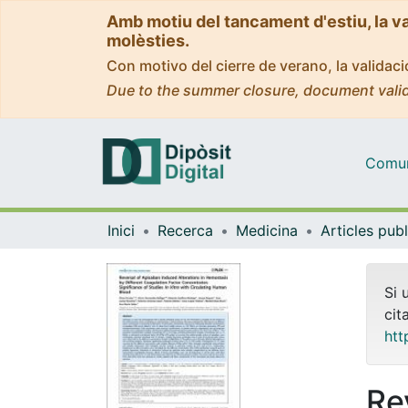
Amb motiu del tancament d'estiu, la v
molèsties.
Con motivo del cierre de verano, la valida
Due to the summer closure, document valid
Comuni
Inici
Recerca
Medicina
Si 
cit
htt
Re