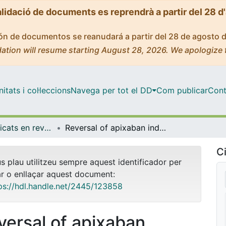
alidació de documents es reprendrà a partir del 28 d
ción de documentos se reanudará a partir del 28 de agosto 
ation will resume starting August 28, 2026. We apologize 
tats i col·leccions
Navega per tot el DD
Com publicar
Cont
Articles publicats en revistes (Medicina)
Reversal of apixaban induced alterations in hemostasis by different coagulation factor concentrates: significance of studies in vitro with circulating human blood
Ci
us plau utilitzeu sempre aquest identificador per
ar o enllaçar aquest document:
ps://hdl.handle.net/2445/123858
versal of apixaban