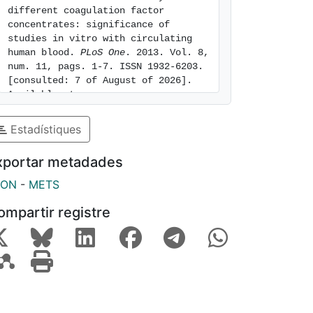
different coagulation factor 
concentrates: significance of 
studies in vitro with circulating 
human blood. 
PLoS One
. 2013. Vol. 8, 
num. 11, pags. 1-7. ISSN 1932-6203. 
[consulted: 7 of August of 2026]. 
Available at: 
https://hdl.handle.net/2445/123858
Estadístiques
xportar metadades
SON
-
METS
ompartir registre