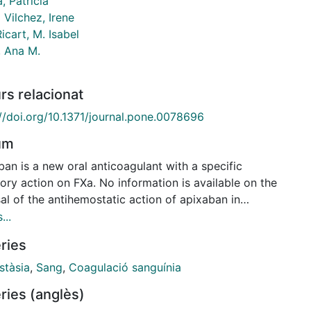
, Patricia
Vilchez, Irene
icart, M. Isabel
, Ana M.
rs relacionat
://doi.org/10.1371/journal.pone.0078696
um
an is a new oral anticoagulant with a specific
tory action on FXa. No information is available on the
al of the antihemostatic action of apixaban in
mental or clinical settings. We have evaluated the
...
iveness of different factor concentrates at reversing
ries
ications of hemostatic mechanisms induced by
ately elevated concentrations of apixaban (200
tàsia
,
Sang
,
Coagulació sanguínia
) added in vitro to blood from healthy donors (n =
ries (anglès)
Effects on thrombin generation (TG) and