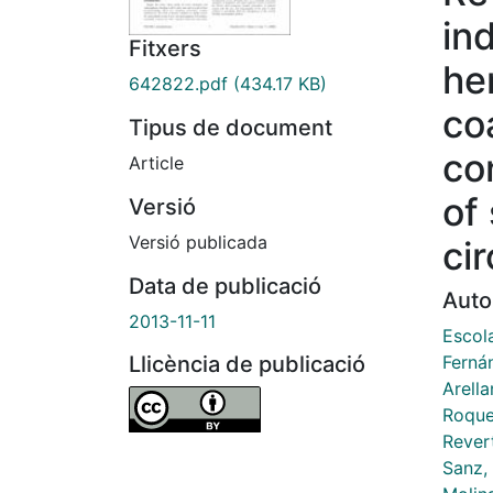
in
Fitxers
he
642822.pdf
(434.17 KB)
co
Tipus de document
co
Article
of 
Versió
Versió publicada
ci
Data de publicació
Auto
2013-11-11
Escol
Ferná
Llicència de publicació
Arell
Roque
Rever
Sanz, 