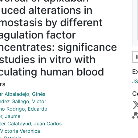
duced alterations in
mostasis by different
agulation factor
ncentrates: significance
studies in vitro with
rculating human blood
E
J
rs
C
ar Albaladejo, Ginés
ndez Gallego, Victor
ano Rodrigo, Eduardo
r, Jaume
ter Calatayud, Juan Carlos
Victoria Veronica