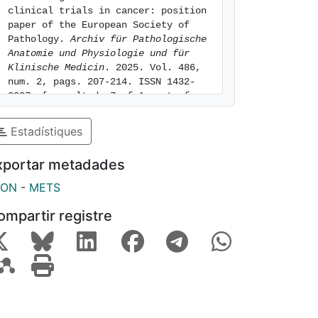
clinical trials in cancer: position 
paper of the European Society of 
Pathology. 
Archiv für Pathologische 
Anatomie und Physiologie und für 
Klinische Medicin
. 2025. Vol. 486, 
num. 2, pags. 207-214. ISSN 1432-
2307. [consulted: 7 of August of 
2026]. Available at: 
https://hdl.handle.net/2445/221543
Estadístiques
xportar metadades
SON
-
METS
ompartir registre