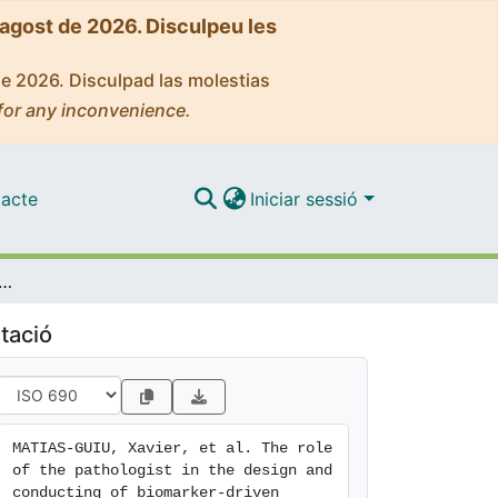
'agost de 2026. Disculpeu les
de 2026. Disculpad las molestias
for any inconvenience.
acte
Iniciar sessió
gist in the design and conducting of biomarker-driven clinical trials in cancer: position paper of the European Society of Pathology
tació
MATIAS-GUIU, Xavier, et al. The role 
of the pathologist in the design and 
conducting of biomarker-driven 