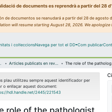
alidació de documents es reprendrà a partir del 28 d
ción de documentos se reanudará a partir del 28 de agosto 
ation will resume starting August 28, 2026. We apologize 
tats i col·leccions
Navega per tot el DD
Com publicar
Cont
de Bellvitge (IDIBELL)
Articles publicats en revistes (Institut d'lnvestigació Biomèdica de Bellvitge (IDIBELL))
The role of the patholo
Ci
us plau utilitzeu sempre aquest identificador per
ar o enllaçar aquest document:
ps://hdl.handle.net/2445/221543
e role of the pathologist