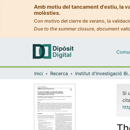
Amb motiu del tancament d'estiu, la v
molèsties.
Con motivo del cierre de verano, la valida
Due to the summer closure, document valid
Comuni
Inici
Recerca
Institut d'lnvestigació Biomèdica 
Si 
cit
htt
Th