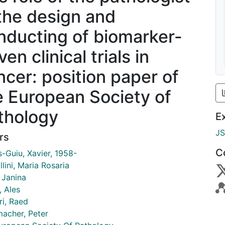
 the design and
nducting of biomarker-
ven clinical trials in
ncer: position paper of
e European Society of
thology
E
J
rs
C
-Guiu, Xavier, 1958-
lini, Maria Rosaria
 Janina
, Ales
ri, Raed
macher, Peter