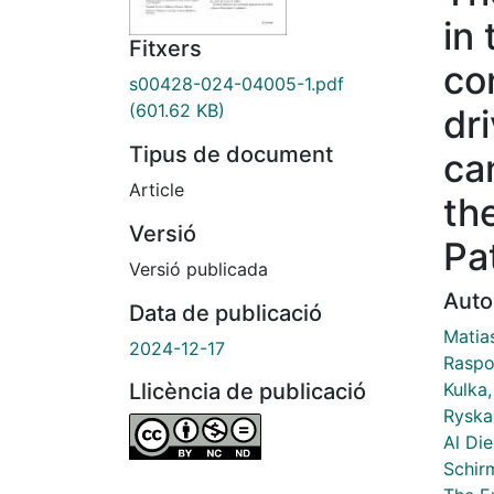
in
Fitxers
co
s00428-024-04005-1.pdf
(601.62 KB)
dri
Tipus de document
ca
Article
th
Versió
Pa
Versió publicada
Auto
Data de publicació
Matias
2024-12-17
Raspol
Kulka,
Llicència de publicació
Ryska
Al Die
Schir