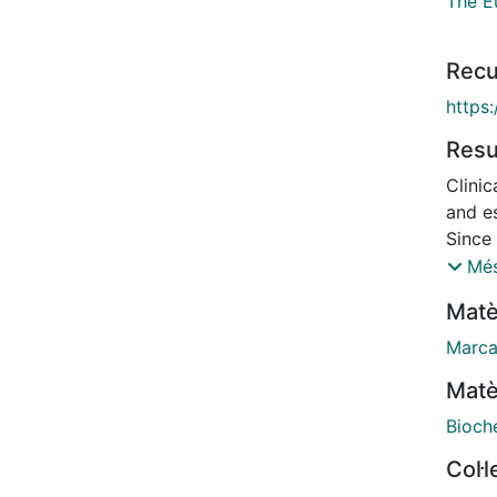
The E
Recu
https
Res
Clinic
and e
Since
oncol
Més
drive
Matè
by eit
compan
Marca
essent
Matè
should
Europ
Bioch
contri
Col·
colla