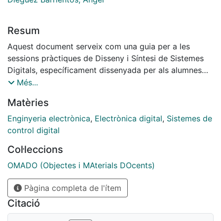
Resum
Aquest document serveix com una guia per a les
sessions pràctiques de Disseny i Síntesi de Sistemes
Digitals, específicament dissenyada per als alumnes
del Grau d'Enginyeria Electrònica de Telecomunicació.
Més...
Detalla el procés integral de disseny d'un sistema
Matèries
digital, oferint una orientació pas a pas en la creació
d'un dispositiu mestre del bus I2C. El document abasta
Enginyeria electrònica
,
Electrònica digital
,
Sistemes de
totes les etapes, des de la concepció inicial del
control digital
disseny fins a la verificació rigorosa i la implementació
Col·leccions
final en una FPGA, amb l'objectiu específic
d'interactuar de manera efectiva amb un sensor.
OMADO (Objectes i MAterials DOcents)
Aquesta guia es presenta com una eina indispensable
Pàgina completa de l'ítem
per a l'assoliment de competències pràctiques en
l'àmbit de la síntesi digital.
Citació