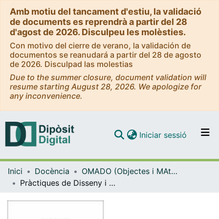
Amb motiu del tancament d'estiu, la validació
de documents es reprendrà a partir del 28
d'agost de 2026. Disculpeu les molèsties.
Con motivo del cierre de verano, la validación de
documentos se reanudará a partir del 28 de agosto
de 2026. Disculpad las molestias
Due to the summer closure, document validation will
resume starting August 28, 2026. We apologize for
any inconvenience.
(current)
Iniciar sessió
Comunitats i col·leccions
Inici
Docència
OMADO (Objectes i MAterials DOcents)
Navega per tot el DD
Pràctiques de Disseny i Síntesi de Sistemes Digitals - Bus I2C
Com publicar
Contacte