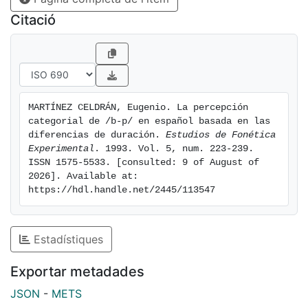
percibe correctamente y que posee una duración muy
Citació
larga: /pp/.
MARTÍNEZ CELDRÁN, Eugenio. La percepción 
categorial de /b-p/ en español basada en las 
diferencias de duración. 
Estudios de Fonética 
Experimental
. 1993. Vol. 5, num. 223-239. 
ISSN 1575-5533. [consulted: 9 of August of 
2026]. Available at: 
https://hdl.handle.net/2445/113547
Estadístiques
Exportar metadades
JSON
-
METS