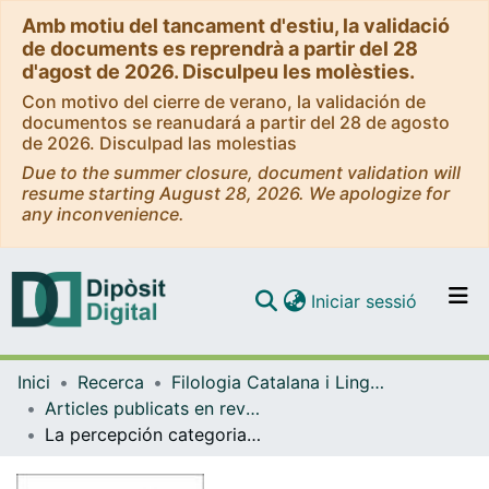
Amb motiu del tancament d'estiu, la validació
de documents es reprendrà a partir del 28
d'agost de 2026. Disculpeu les molèsties.
Con motivo del cierre de verano, la validación de
documentos se reanudará a partir del 28 de agosto
de 2026. Disculpad las molestias
Due to the summer closure, document validation will
resume starting August 28, 2026. We apologize for
any inconvenience.
(current)
Iniciar sessió
Comunitats i col·leccions
Inici
Recerca
Filologia Catalana i Lingüística General
Navega per tot el DD
Articles publicats en revistes (Filologia Catalana i Lingüística General)
Com publicar
La percepción categorial de /b-p/ en español basada en las diferencias de duración
Contacte