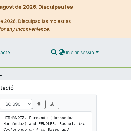
'agost de 2026. Disculpeu les
de 2026. Disculpad las molestias
for any inconvenience.
acte
Iniciar sessió
earch. Critical reflections on the intersection between art and research
tació
HERNÁNDEZ, Fernando (Hernández 
Hernández) and FENDLER, Rachel. 
1st 
Conference on Arts-Based and 