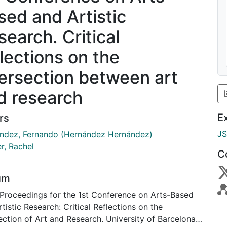
sed and Artistic
search. Critical
flections on the
tersection between art
d research
E
rs
J
ndez, Fernando (Hernández Hernández)
r, Rachel
C
um
 Proceedings for the 1st Conference on Arts-Based
tistic Research: Critical Reflections on the
ection of Art and Research. University of Barcelona,