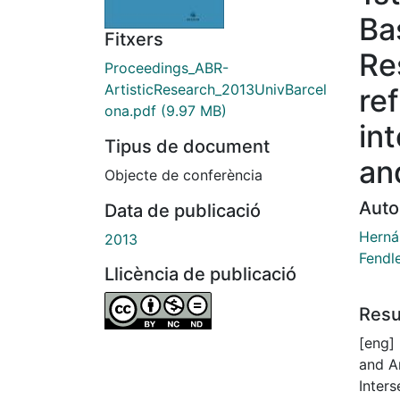
Ba
Fitxers
Re
Proceedings_ABR-
ArtisticResearch_2013UnivBarcel
re
ona.pdf
(9.97 MB)
in
Tipus de document
an
Objecte de conferència
Auto
Data de publicació
Herná
2013
Fendle
Llicència de publicació
Res
[eng]
and Ar
Inters