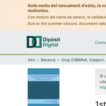
Amb motiu del tancament d'estiu, la v
molèsties.
Con motivo del cierre de verano, la valida
Due to the summer closure, document valid
Comuni
Inici
Recerca
Grup ESBRINA, Subjectivitats i Entorns Educatiu
Si 
cit
htt
1s