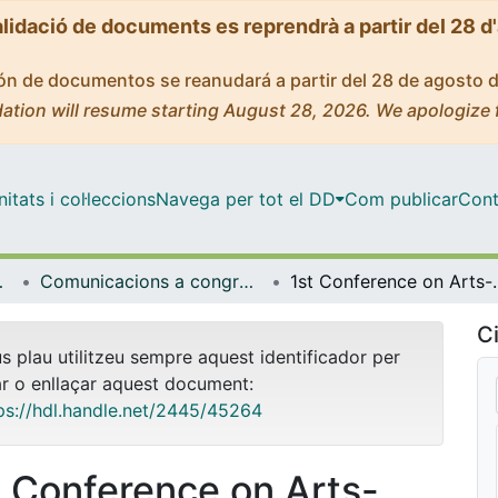
alidació de documents es reprendrà a partir del 28 d
ción de documentos se reanudará a partir del 28 de agosto 
ation will resume starting August 28, 2026. We apologize 
tats i col·leccions
Navega per tot el DD
Com publicar
Cont
s Contemporanis
Comunicacions a congressos (Grup ESBRINA, Subjectivitats i Entorns Educatius Contemporanis)
1st Conference on Arts-Based and Artistic Res
Ci
us plau utilitzeu sempre aquest identificador per
ar o enllaçar aquest document:
ps://hdl.handle.net/2445/45264
t Conference on Arts-