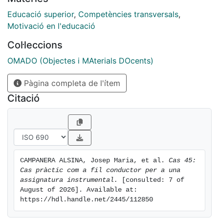
d’innovació educativa Casos en xarxa per a la
formació: estudi empíric, creació d'un dipòsit digital i
Educació superior
,
Competències transversals
,
identificació de bones pràctiques en el seu ús (REDICE
Motivació en l'educació
14-1478).
Col·leccions
OMADO (Objectes i MAterials DOcents)
Pàgina completa de l'ítem
Citació
CAMPANERA ALSINA, Josep Maria, et al. 
Cas 45: 
Cas pràctic com a fil conductor per a una 
assignatura instrumental.
 [consulted: 7 of 
August of 2026]. Available at: 
https://hdl.handle.net/2445/112850