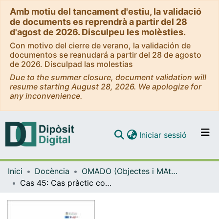
Amb motiu del tancament d'estiu, la validació
de documents es reprendrà a partir del 28
d'agost de 2026. Disculpeu les molèsties.
Con motivo del cierre de verano, la validación de
documentos se reanudará a partir del 28 de agosto
de 2026. Disculpad las molestias
Due to the summer closure, document validation will
resume starting August 28, 2026. We apologize for
any inconvenience.
(current)
Iniciar sessió
Comunitats i col·leccions
Inici
Docència
OMADO (Objectes i MAterials DOcents)
Navega per tot el DD
Cas 45: Cas pràctic com a fil conductor per a una assignatura instrumental
Com publicar
Contacte