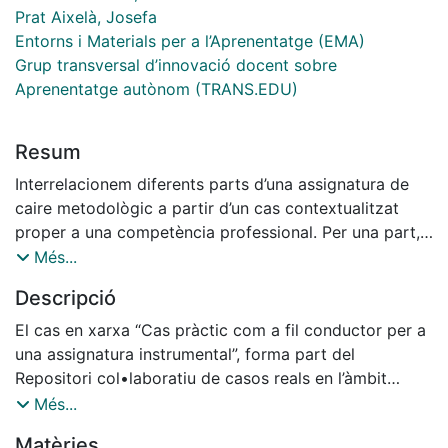
Prat Aixelà, Josefa
Entorns i Materials per a l’Aprenentatge (EMA)
Grup transversal d’innovació docent sobre
Aprenentatge autònom (TRANS.EDU)
Resum
Interrelacionem diferents parts d’una assignatura de
caire metodològic a partir d’un cas contextualitzat
proper a una competència professional. Per una part,
evitem la compartimentació que presenten els
Més...
diferents tipus d’activitats de l’assignatura i, per una
Descripció
altra banda, aproximem l’estudiant a una situació real
per tal de poder afavorir la seva motivació.
El cas en xarxa “Cas pràctic com a fil conductor per a
una assignatura instrumental”, forma part del
Repositori col•laboratiu de casos reals en l’àmbit
educatiu (http://www.ub.edu/casosenxarxa/inici), i ha
Més...
estat elaborat en el marc del projecte de recerca i
Matèries