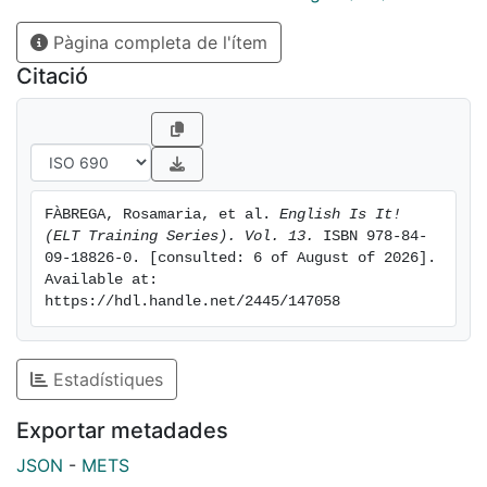
research group to present other academic works. It is
Pàgina completa de l'ítem
also open to alumni among the members of the group,
so that further pedagogical interventions from them
Citació
can be considered in the future.
FÀBREGA, Rosamaria, et al. 
English Is It! 
(ELT Training Series). Vol. 13.
 ISBN 978-84-
09-18826-0. [consulted: 6 of August of 2026]. 
Available at: 
https://hdl.handle.net/2445/147058
Estadístiques
Exportar metadades
JSON
-
METS