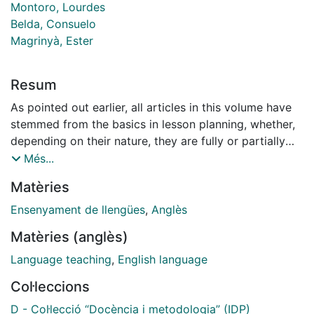
Montoro, Lourdes
Belda, Consuelo
Magrinyà, Ester
Resum
As pointed out earlier, all articles in this volume have
stemmed from the basics in lesson planning, whether,
depending on their nature, they are fully or partially
pointed out and/or described: topics, levels,
Més...
organization, timing, objectives, contents - procedures
Matèries
and concepts (communicative structures, vocabulary,
pronunciation, culture) and attitudes-. Materials are
Ensenyament de llengües
,
Anglès
also referred, as well the general development of
Matèries (anglès)
activities along with references, evaluation and
comments.
Language teaching
,
English language
This publication counts on an ADDENDA section,
Col·leccions
which welcomes other teaching professionals, as well
as allows the permanent staff members of the
D - Col·lecció “Docència i metodologia” (IDP)