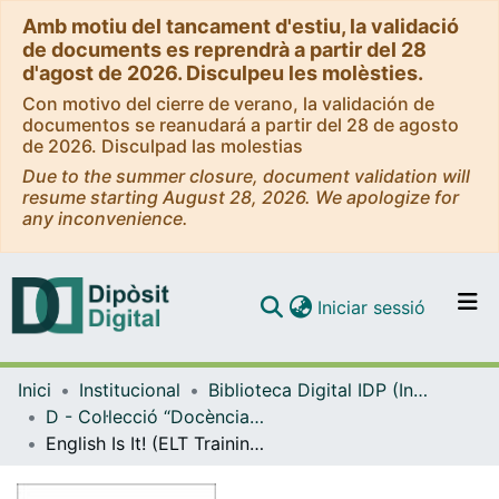
Amb motiu del tancament d'estiu, la validació
de documents es reprendrà a partir del 28
d'agost de 2026. Disculpeu les molèsties.
Con motivo del cierre de verano, la validación de
documentos se reanudará a partir del 28 de agosto
de 2026. Disculpad las molestias
Due to the summer closure, document validation will
resume starting August 28, 2026. We apologize for
any inconvenience.
(current)
Iniciar sessió
Comunitats i col·leccions
Inici
Institucional
Biblioteca Digital IDP (Institut de Desenvolupament Professional)
Navega per tot el DD
D - Col·lecció “Docència i metodologia” (IDP)
Com publicar
English Is It! (ELT Training Series). Vol. 13
Contacte