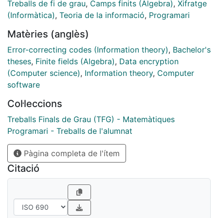
d’errors, a part de tenir uns bons paràmetres i trobar
Treballs de fi de grau
,
Camps finits (Àlgebra)
,
Xifratge
els errors i corregir-los, tingui
(Informàtica)
,
Teoria de la informació
,
Programari
uns bons algoritmes per a la correcció: és molt més
Matèries (anglès)
útil un codi que corregeix una paraula en 0,01 segons
que un que la corregeix en 1 segon. Parlarem doncs
Error-correcting codes (Information theory)
,
Bachelor's
dels algoritmes de correcció i descodificació d’errors i
theses
,
Finite fields (Algebra)
,
Data encryption
buscarem el més eficient.
(Computer science)
,
Information theory
,
Computer
software
Col·leccions
Treballs Finals de Grau (TFG) - Matemàtiques
Programari - Treballs de l'alumnat
Pàgina completa de l'ítem
Citació