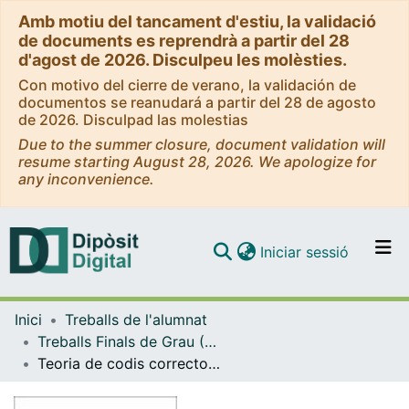
Amb motiu del tancament d'estiu, la validació
de documents es reprendrà a partir del 28
d'agost de 2026. Disculpeu les molèsties.
Con motivo del cierre de verano, la validación de
documentos se reanudará a partir del 28 de agosto
de 2026. Disculpad las molestias
Due to the summer closure, document validation will
resume starting August 28, 2026. We apologize for
any inconvenience.
(current)
Iniciar sessió
Comunitats i col·leccions
Inici
Treballs de l'alumnat
Navega per tot el DD
Treballs Finals de Grau (TFG) - Matemàtiques
Com publicar
Teoria de codis correctors d'errors
Contacte