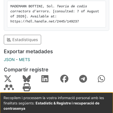
MADEMANN BOTTINI, Sol. 
Teoria de codis 
correctors d'errors.
 [consulted: 7 of August 
of 2026]. Available at: 
https://hdl.handle.net/2445/149237
Estadístiques
Exportar metadades
JSON
-
METS
Compartir registre
Recopilem i processem la vostra informació personal amb les
finalitats següents:
Estadístic & Registre i recuperació de
Coordinació:
CRAI UB
Avís legal
Metadades
subjectes a:
contrasenya