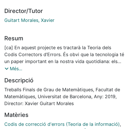
Director/Tutor
Guitart Morales, Xavier
Resum
[ca] En aquest projecte es tractarà la Teoria dels
Codis Correctors d’Errors. És obvi que la tecnologia té
un paper important en la nostra vida quotidiana: els
mòbils, els ordinadors, els CD’s i DVD’s, etc. Tots
Més...
aquests aparells fan servir codis correctors d’errors a
Descripció
l’hora de descodificar la informació per evitar errors,
aleshores, perquè no estudiar-ne el funcionament?
Treballs Finals de Grau de Matemàtiques, Facultat de
A l’inici d’aquest projecte es dóna una sèrie de
Matemàtiques, Universitat de Barcelona, Any: 2019,
conceptes bàsics i resultats importants d’aquesta
Director: Xavier Guitart Morales
teoria per aixı́ començar a estudiar diferents famílies
Matèries
de codis. L’objectiu principal d’aquest projecte és
mostrar la rellevància que té que un codi corrector
Codis de correcció d'errors (Teoria de la informació)
,