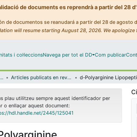
alidació de documents es reprendrà a partir del 28 d
ción de documentos se reanudará a partir del 28 de agosto 
ation will resume starting August 28, 2026. We apologize 
tats i col·leccions
Navega per tot el DD
Com publicar
Cont
ica Inorgànica i Orgànica
Articles publicats en revistes (Química Inorgànica i Orgànica)
Ci
us plau utilitzeu sempre aquest identificador per
ar o enllaçar aquest document:
ps://hdl.handle.net/2445/125041
Polyarginine