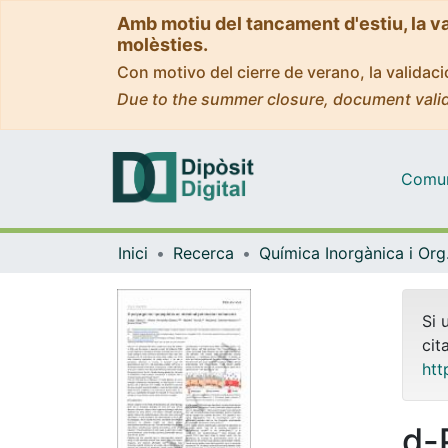
Amb motiu del tancament d'estiu, la v
molèsties.
Con motivo del cierre de verano, la valida
Due to the summer closure, document valid
Comuni
Inici
Recerca
Quím
Si 
cit
htt
d-