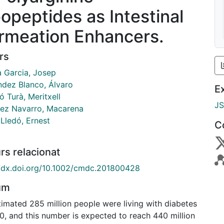
popeptides as Intestinal
rmeation Enhancers.
rs
a Garcia, Josep
ndez Blanco, Álvaro
E
ó Turà, Meritxell
J
ez Navarro, Macarena
 Lledó, Ernest
C
rs relacionat
//dx.doi.org/10.1002/cmdc.201800428
um
timated 285 million people were living with diabetes
0, and this number is expected to reach 440 million