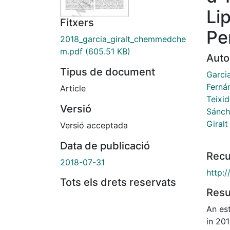
Li
Fitxers
Pe
2018_garcia_giralt_chemmedche
m.pdf
(605.51 KB)
Auto
Tipus de document
Garci
Ferná
Article
Teixid
Versió
Sánch
Giralt
Versió acceptada
Data de publicació
Recu
2018-07-31
http:
Tots els drets reservats
Res
An es
in 201