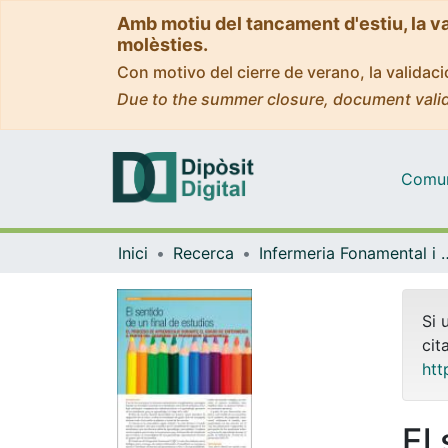
Amb motiu del tancament d'estiu, la v
molèsties.
Con motivo del cierre de verano, la valida
Due to the summer closure, document valid
Comuni
Inici
Recerca
Infermeria Fonam
Si 
cit
htt
El