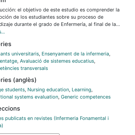
ucción: el objetivo de este estudio es comprender la
pción de los estudiantes sobre su proceso de
izaje durante el grado de Enfermería, al final de la
ción 2011-15, mediante la utilización del Cuaderno
...
ogresión Transversal (CPT) como herramienta
ries
ológica. Metodología: estudio cualitativo
pretativo desde un enfoque biográfico-narrativo del
ants universitaris
,
Ensenyament de la infermeria
,
e la promoción 2011-15. Sesenta y un narrativas se
entatge
,
Avaluació de sistemes educatius
,
caron y se analizaron a partir de un análisis de
tències transversals
ido interpretativo. Resultados: el análisis
ries (anglès)
retativo permitió identificar cinco temas del proceso
tivo de las narrativas que ayudaron a comprender la
ge students
,
Nursing education
,
Learning
,
pción del estudiante sobre su proceso de
tional systems evaluation
,
Generic competences
izaje; estos fueron: estudios de enfermería, Escola
leccions
sitària d'Infermeria de Sant Pau, profesorado,
so de aprendizaje y balance personal. Conclusión:
es publicats en revistes (Infermeria Fonamental i
tudiantes, al terminar sus estudios, percibieron
a)
 adquirido un aprendizaje complejo basado en