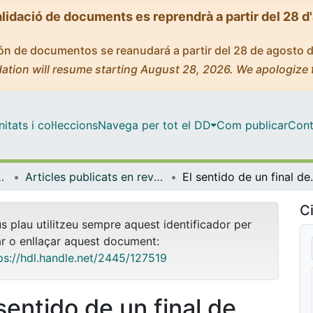
alidació de documents es reprendrà a partir del 28 d
ción de documentos se reanudará a partir del 28 de agosto 
ation will resume starting August 28, 2026. We apologize 
tats i col·leccions
Navega per tot el DD
Com publicar
Cont
ental i Clínica
Articles publicats en revistes (Infermeria Fonamental i Clínica)
El sentido de un final de estudios: el proc
Ci
us plau utilitzeu sempre aquest identificador per
ar o enllaçar aquest document:
ps://hdl.handle.net/2445/127519
 sentido de un final de