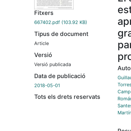
es
Fitxers
ap
667402.pdf
(103.92 KB)
gr
Tipus de document
pa
Article
pr
Versió
Versió publicada
Auto
Data de publicació
Guill
Torre
2018-05-01
Campi
Tots els drets reservats
Román
Sante
Martí
Res