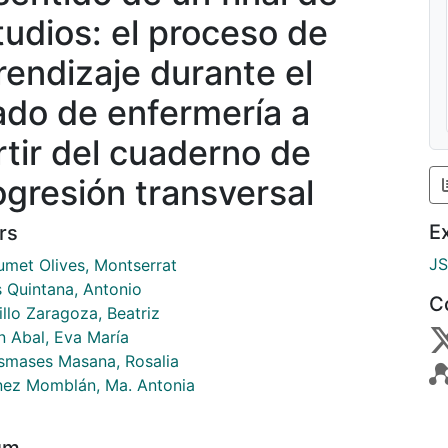
tudios: el proceso de
rendizaje durante el
ado de enfermería a
rtir del cuaderno de
ogresión transversal
E
rs
J
aumet Olives, Montserrat
s Quintana, Antonio
C
llo Zaragoza, Beatriz
 Abal, Eva María
smases Masana, Rosalia
nez Momblán, Ma. Antonia
um