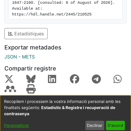
1647-2160. [consulted: 6 of August of 2026]. 
Available at: 
https://hdl.handle.net/2445/210525
Estadístiques
Exportar metadades
JSON
-
METS
Compartir registre
Recopilem i processem la vostra informació personal amb les
finalitats següents:
Estadístic & Registre i recuperació de
Coordinació:
CRAI UB
Avís legal
Metadades
subjectes a:
contrasenya
Configuració
Política de
Acord
Personalitzar
Declinar
D'acord
de cookies
privadesa
d'usuari