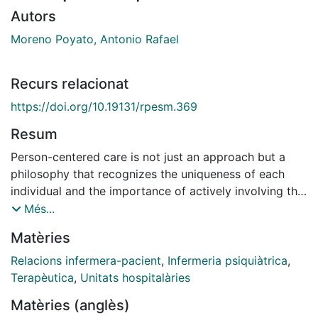
Autors
Moreno Poyato, Antonio Rafael
Recurs relacionat
https://doi.org/10.19131/rpesm.369
Resum
Person-centered care is not just an approach but a
philosophy that recognizes the uniqueness of each
individual and the importance of actively involving the
patent in their own care (McCormack & McCance,
Més...
2016). In this context, the therapeutic nursepatient
Matèries
relationship becomes crucially relevant. In mental
health units, for both patients and nurses, the
Relacions infermera-pacient
,
Infermeria psiquiàtrica
,
therapeutic relationship consists of a meaningful
Terapèutica
,
Unitats hospitalàries
interaction where a therapeutic alliance is established
Matèries (anglès)
based on the trust established between both parties,