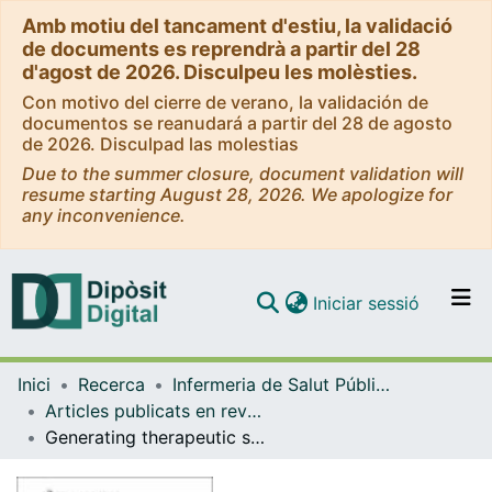
Amb motiu del tancament d'estiu, la validació
de documents es reprendrà a partir del 28
d'agost de 2026. Disculpeu les molèsties.
Con motivo del cierre de verano, la validación de
documentos se reanudará a partir del 28 de agosto
de 2026. Disculpad las molestias
Due to the summer closure, document validation will
resume starting August 28, 2026. We apologize for
any inconvenience.
(current)
Iniciar sessió
Comunitats i col·leccions
Inici
Recerca
Infermeria de Salut Pública, Salut Mental i Maternoinfantil
Navega per tot el DD
Articles publicats en revistes (Infermeria de Salut Pública, Salut mental i Maternoinfantil)
Com publicar
Generating therapeutic spaces to improve the nurse-patient relationship in mental health inpatient units: The Reserved Therapeutic Space
Contacte