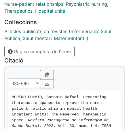
which aims to help the patient develop and improve
Nurse-patient relationships
,
Psychiatric nursing
,
their well-being (Moreno-Poyato et al., 2016). The
Therapeutics
,
Hospital units
therapeutic relationship connects the patient's
Col·leccions
experience with the nurses’ expertise. For this, the
empathic atitude, authenticity, and acceptance of the
Articles publicats en revistes (Infermeria de Salut
nurse are essential elements in establishing an
Pública, Salut mental i Maternoinfantil)
environment of trust that allows the patient to express
Pàgina completa de l'ítem
their thoughts and feelings without fear of judgement.
In this sense, the therapeutic relationship is not only a
Citació
technique to achieve clinical goals; it is also a catalyst
for patient autonomy and active participation in
decision-making regarding their treatment.
Consequently, this nurse-patient connection aligns
perfectly with the fundamental principles of person-
MORENO POYATO, Antonio Rafael. Generating 
centred care, consolidating an approach that respects
therapeutic spaces to improve the nurse-
and values the dignity of the individual.
patient relationship in mental health 
inpatient units: The Reserved Therapeutic 
Space. 
Revista Portuguesa de Enfermagem de 
Saúde Mental
. 2023. Vol. 30, num. 1-4. ISSN 