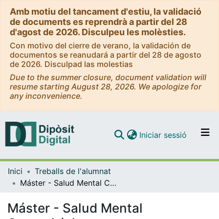
Amb motiu del tancament d'estiu, la validació
de documents es reprendrà a partir del 28
d'agost de 2026. Disculpeu les molèsties.
Con motivo del cierre de verano, la validación de
documentos se reanudará a partir del 28 de agosto
de 2026. Disculpad las molestias
Due to the summer closure, document validation will
resume starting August 28, 2026. We apologize for
any inconvenience.
(current)
Iniciar sessió
Comunitats i col·leccions
Inici
Treballs de l'alumnat
Navega per tot el DD
Máster - Salud Mental Comunitària
Com publicar
Máster - Salud Mental
Contacte