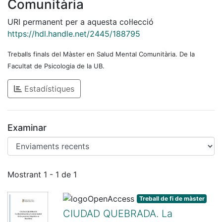
Comunitària
URI permanent per a aquesta col·lecció
https://hdl.handle.net/2445/188795
Treballs finals del Màster en Salud Mental Comunitària. De la
Facultat de Psicologia de la UB.
Estadístiques
Examinar
Enviaments recents
Mostrant
1 - 1 de 1
Treball de fi de màster
CIUDAD QUEBRADA. La