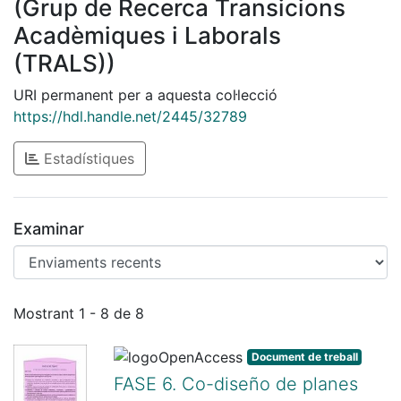
(Grup de Recerca Transicions
Acadèmiques i Laborals
(TRALS))
URI permanent per a aquesta col·lecció
https://hdl.handle.net/2445/32789
Estadístiques
Examinar
Enviaments recents
Mostrant
1 - 8 de 8
Document de treball
FASE 6. Co-diseño de planes