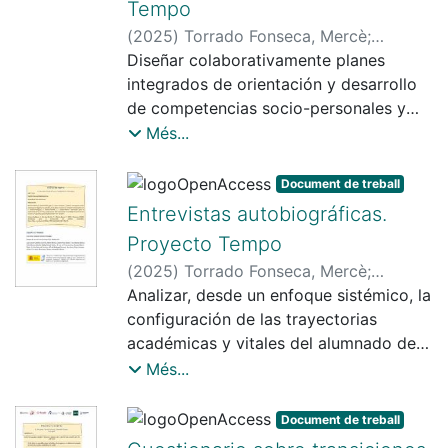
Tempo
(
2025
)
Torrado Fonseca, Mercè
;
Romero Rodríguez, Soledad
Diseñar colaborativamente planes
integrados de orientación y desarrollo
de competencias socio-personales y
para la gestión de la carrera.
Més...
Document de treball
Entrevistas autobiográficas.
Proyecto Tempo
(
2025
)
Torrado Fonseca, Mercè
;
Romero Rodríguez, Soledad
Analizar, desde un enfoque sistémico, la
;
Llanes
Ordóñez, Juan
configuración de las trayectorias
;
Pérez Muñoz, Elisenda
;
Vidal Martí, Cristina
académicas y vitales del alumnado de
;
Mateos Blanco,
Tania
FP
;
Moreno Morilla, Celia
;
Rivodó
Més...
Muñoz, Gladys
;
Toscano Cruz, M. de la
O
;
Martín Pérez, Arcadia
;
Miranda
Document de treball
Santana, Cristina
;
Berbegal Vázquez,