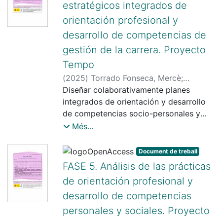
estratégicos integrados de
orientación profesional y
desarrollo de competencias de
gestión de la carrera. Proyecto
Tempo
(
2025
)
Torrado Fonseca, Mercè
;
Romero Rodríguez, Soledad
Diseñar colaborativamente planes
integrados de orientación y desarrollo
de competencias socio-personales y
para la gestión de la carrera.
Més...
Document de treball
FASE 5. Análisis de las prácticas
de orientación profesional y
desarrollo de competencias
personales y sociales. Proyecto