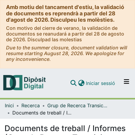
Amb motiu del tancament d'estiu, la validació
de documents es reprendrà a partir del 28
d'agost de 2026. Disculpeu les molèsties.
Con motivo del cierre de verano, la validación de
documentos se reanudará a partir del 28 de agosto
de 2026. Disculpad las molestias
Due to the summer closure, document validation will
resume starting August 28, 2026. We apologize for
any inconvenience.
(current)
Iniciar sessió
Comunitats i col·leccions
Inici
Recerca
Grup de Recerca Transicions Acadèmiques i Laborals (TRALS)
Navega per tot el DD
Documents de treball / Informes (Grup de Recerca Transicions Acadèmiques i Laborals (TRALS))
Com publicar
Documents de treball / Informes
Contacte