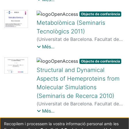
Bonjoch i Sesé, Josep
;
Luque
Corredera, Carlos
;
Saborit Villarroya,
Objecte de conferència
Gisela
Metabolòmica (Seminaris
Tecnològics 2011)
(
Universitat de Barcelona. Facultat de
Farmàcia
,
2011
)
Cascante i Serratosa,
Més...
Marta
Objecte de conferència
Structural and Dynamical
Aspects of Hemeproteins from
Molecular Simulations
(Seminaris de Recerca 2010)
(
Universitat de Barcelona. Facultat de
Farmàcia
,
2010-10-26
)
Luque Garriga, F.
Més...
Xavier
Recopilem i processem la vostra informació personal amb les