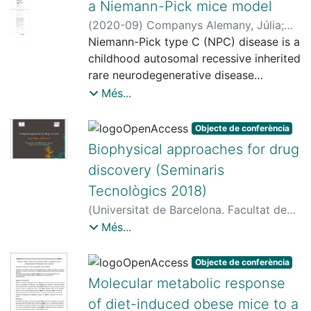
a Niemann-Pick mice model
(
2020-09
)
Companys Alemany, Júlia
;
Cozar, Mónica
Niemann-Pick type C (NPC) disease is a
;
Grinberg Vaisman,
Daniel Raúl
childhood autosomal recessive inherited
;
Vilageliu i Arqués, Lluïsa
;
Codony Gisbert, Sandra
rare neurodegenerative disease
;
Vázquez Cruz,
Santiago
characterized by accumulation of
;
Pallàs i Llibería, Mercè, 1964-
;
Més...
Griñán Ferré, Christian
cholesterol and glycosphingolipids and
where the autophagy-lysosome system
Objecte de conferència
and inflammatory processes are
Biophysical approaches for drug
implicated in the pathogenesis of the
discovery (Seminaris
disease.
Tecnològics 2018)
We follow a novel approach to deal
with NPC disease, by modulating key
(
Universitat de Barcelona. Facultat de
features of the disease such as
Farmàcia i Ciències de l'Alimentació
,
Més...
inflammation and
2018-05-22
)
Galdeano Cantador,
autophagy, through inhibition of soluble
Carlos
Objecte de conferència
epoxide hydrolase (sEH).
Molecular metabolic response
of diet-induced obese mice to a