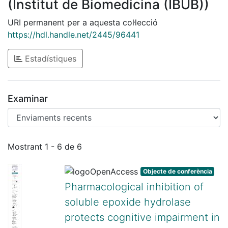
(Institut de Biomedicina (IBUB))
URI permanent per a aquesta col·lecció
https://hdl.handle.net/2445/96441
Estadístiques
Examinar
Enviaments recents
Mostrant
1 - 6 de 6
Objecte de conferència
Pharmacological inhibition of
soluble epoxide hydrolase
protects cognitive impairment in