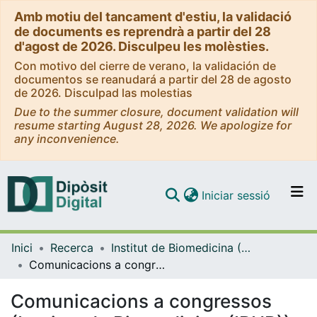
Amb motiu del tancament d'estiu, la validació
de documents es reprendrà a partir del 28
d'agost de 2026. Disculpeu les molèsties.
Con motivo del cierre de verano, la validación de
documentos se reanudará a partir del 28 de agosto
de 2026. Disculpad las molestias
Due to the summer closure, document validation will
resume starting August 28, 2026. We apologize for
any inconvenience.
(current)
Iniciar sessió
Comunitats i col·leccions
Inici
Recerca
Institut de Biomedicina (IBUB)
Navega per tot el DD
Comunicacions a congressos (Institut de Biomedicina (IBUB))
Com publicar
Comunicacions a congressos
Contacte