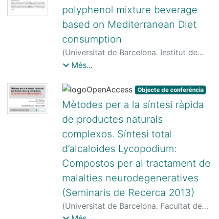
polyphenol mixture beverage
based on Mediterranean Diet
consumption
(
Universitat de Barcelona. Institut de
Recerca en Nutrició i Seguretat
Més...
Alimentària (INSA-UB)
,
2017-11-16
)
Sandoval, Viviana
;
Martínez, U.
;
Sanz,
Objecte de conferència
H.
;
Marrero González, Pedro F.
;
Haro
Mètodes per a la síntesi ràpida
Bautista, Diego
;
Relat Pardo, Joana
de productes naturals
complexos. Síntesi total
d’alcaloides Lycopodium:
Compostos per al tractament de
malalties neurodegeneratives
(Seminaris de Recerca 2013)
(
Universitat de Barcelona. Facultat de
Farmàcia
,
2013-11-05
)
Bradshaw, Ben
;
Més...