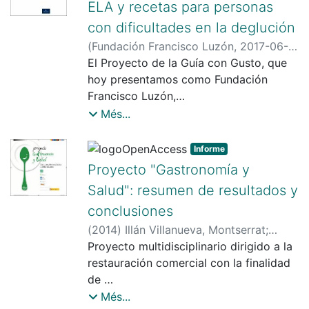
ELA y recetas para personas
con dificultades en la deglución
(
Fundación Francisco Luzón
,
2017-06-
21
El Proyecto de la Guía con Gusto, que
)
Povedano, Mònica
;
Virgili, Núria
;
Romero, Elisabet
hoy presentamos como Fundación
;
Farran, Andreu
;
Illán
Villanueva, Montserrat
Francisco Luzón,
;
Torrado, Xavier
;
Garrido, Patricia
es uno de nuestros primeros trabajos
Més...
encaminados a desarrollar los objetivos
de la propia Fundación: mejorar
Informe
la calidad de vida de los familiares,
Proyecto "Gastronomía y
profesionales y pacientes con ELA. Para
Salud": resumen de resultados y
ello, se quiere fomentar
conclusiones
una alimentación especialmente
pensada desde el punto de vista
(
2014
)
Illán Villanueva, Montserrat
;
nutricional y gastronómico, con el nivel
Torrado, Xavier
Proyecto multidisciplinario dirigido a la
;
Zomeño Fajardo, María
de textura adecuado, y una apetencia
Dolores
restauración comercial con la finalidad
;
Farran, Andreu
;
Palma Linares,
positiva,que nos permita cumplir esa
Immaculada
de
;
Padró, Laura (Padró
tarea, tan necesaria para
Massaguer)
facilitar la adaptación de sus menús y
;
Lizárraga, María Antonia
;
Més...