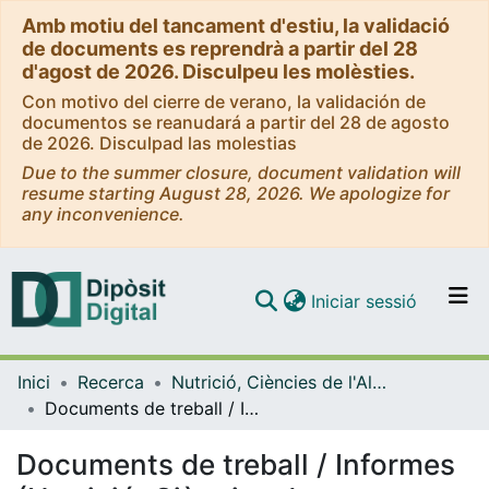
Amb motiu del tancament d'estiu, la validació
de documents es reprendrà a partir del 28
d'agost de 2026. Disculpeu les molèsties.
Con motivo del cierre de verano, la validación de
documentos se reanudará a partir del 28 de agosto
de 2026. Disculpad las molestias
Due to the summer closure, document validation will
resume starting August 28, 2026. We apologize for
any inconvenience.
(current)
Iniciar sessió
Comunitats i col·leccions
Inici
Recerca
Nutrició, Ciències de l'Alimentació i Gastronomia
Navega per tot el DD
Documents de treball / Informes (Nutrició, Ciències de l'Alimentació i Gastronomia)
Com publicar
Documents de treball / Informes
Contacte