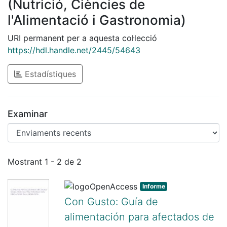
(Nutrició, Ciències de
l'Alimentació i Gastronomia)
URI permanent per a aquesta col·lecció
https://hdl.handle.net/2445/54643
Estadístiques
Examinar
Enviaments recents
Mostrant
1 - 2 de 2
Informe
Con Gusto: Guía de
alimentación para afectados de