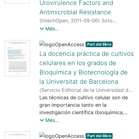
Urovirulence Factors and
Antimicrobial Resistance
(
IntechOpen
,
2011-09-06
)
Soto
González, Sara M.
;
Marco, Francesc
;
Més...
Guiral Vilalta, Elisabet
;
Vila Estapé,
Jordi
Part del llibre
La docencia práctica de cultivos
celulares en los grados de
Bioquímica y Biotecnología de
la Universitat de Barcelona
(
Servicio Editorial de la Universidad del
País Vasco
Las técnicas de cultivo celular son de
,
2020-02
)
Reina del Pozo,
Manuel
gran importancia tanto en la
;
Martínez Estrada, Ofelia María
;
Soriano Zaragoza, Francesc X.
investigación científica (bioquímica,
(Francesc Xavier)
biotecnológica, biomédica...) como en
;
Müller Sánchez,
Més...
Claudia Alejandra
numerosas aplicaciones industriales
;
Casellas Díaz, Sergi
;
Torres Cano, Alejo
entre las que destacaríamos la
;
García Melero, Ana
;
Part del llibre