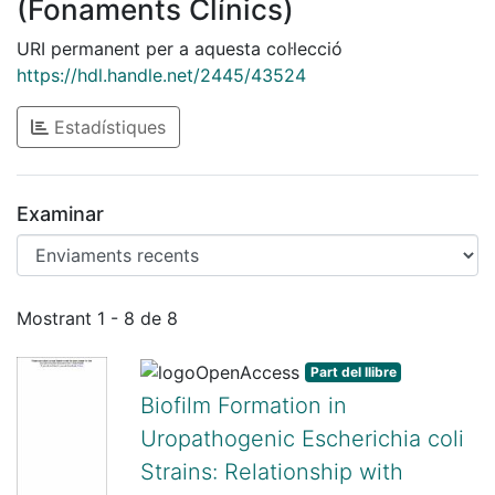
(Fonaments Clínics)
URI permanent per a aquesta col·lecció
https://hdl.handle.net/2445/43524
Estadístiques
Examinar
Enviaments recents
Mostrant
1 - 8 de 8
Part del llibre
Biofilm Formation in
Uropathogenic Escherichia coli
Strains: Relationship with