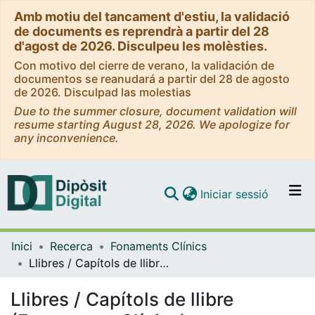
Amb motiu del tancament d'estiu, la validació
de documents es reprendrà a partir del 28
d'agost de 2026. Disculpeu les molèsties.
Con motivo del cierre de verano, la validación de
documentos se reanudará a partir del 28 de agosto
de 2026. Disculpad las molestias
Due to the summer closure, document validation will
resume starting August 28, 2026. We apologize for
any inconvenience.
(current)
Iniciar sessió
Comunitats i col·leccions
Inici
Recerca
Fonaments Clínics
Navega per tot el DD
Llibres / Capítols de llibre (Fonaments Clínics)
Com publicar
Llibres / Capítols de llibre
Contacte