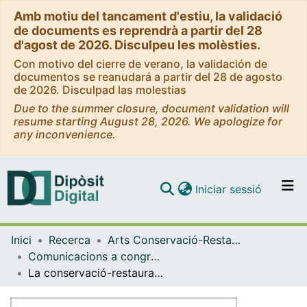
Amb motiu del tancament d'estiu, la validació
de documents es reprendrà a partir del 28
d'agost de 2026. Disculpeu les molèsties.
Con motivo del cierre de verano, la validación de
documentos se reanudará a partir del 28 de agosto
de 2026. Disculpad las molestias
Due to the summer closure, document validation will
resume starting August 28, 2026. We apologize for
any inconvenience.
(current)
Iniciar sessió
Comunitats i col·leccions
Inici
Recerca
Arts Conservació-Restauració
Navega per tot el DD
Comunicacions a congressos (Arts Conservació-Restauració)
Com publicar
La conservació-restauració en el préstec de Béns Culturals per a exposicions temporals. Recursos per sistematitzar la documentació i garantir les millors condicions per als Béns Culturals en trànsit
Contacte