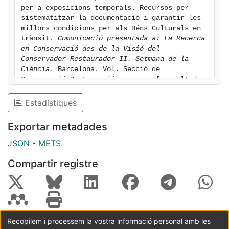
per a exposicions temporals. Recursos per 
sistematitzar la documentació i garantir les 
millors condicions per als Béns Culturals en 
trànsit. 
Comunicació presentada a: La Recerca 
en Conservació des de la Visió del 
Conservador-Restaurador II. Setmana de la 
Ciència
. Barcelona. Vol. Secció de 
Conservació-Restauració, num. p. [consulted: 
9 of August of 2026]. Available at: 
https://hdl.handle.net/2445/60516
Estadístiques
Exportar metadades
JSON
-
METS
Compartir registre
Recopilem i processem la vostra informació personal amb les