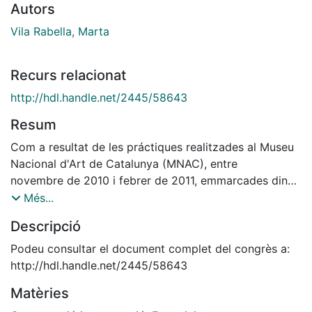
Autors
Vila Rabella, Marta
Recurs relacionat
http://hdl.handle.net/2445/58643
Resum
Com a resultat de les práctiques realitzades al Museu
Nacional d'Art de Catalunya (MNAC), entre
novembre de 2010 i febrer de 2011, emmarcades dins
del Practicum del Màster de Direcció de Projectes de
Més...
Conservació Restauració (Facultat de Belles Arts,
Descripció
Universitat Barcelona) vaig entrar
en contacte amb l'activitat del préstec d'obres d'art
Podeu consultar el document complet del congrès a:
per a exposicions temporals. L'interès que em va
http://hdl.handle.net/2445/58643
suscitar, juntament amb el desconeixement que tenia
Matèries
en la matèria, em van portar a dedicar