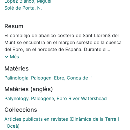
López Blanco, Miguel
Solé de Porta, N.
Resum
El complejo de abanico costero de Sant Lloren$ del
Munt se encuentra en el margen sureste de la cuenca
del Ebro, en el noroeste de España. Durante el
Paleógeno, este margen de la cuenca estuvo sometido
Més...
a unas condiciones de tipo transpresivo durante las
Matèries
que se desarrollaron una serie de pliegues,
cabalgarnientos y failas de desgarre. Esta
Palinologia
,
Paleogen
,
Ebre, Conca de l'
estructuración dió lugar a un bloque tectónicamente
Matèries (anglès)
elevado constituido por materiales del zócalo
paleozoico y la cobertera mesozoica que alimentaba
Palynology
,
Paleogene
,
Ebro River Watershead
una serie de abanicos aluviales y costeros, como el de
Col·leccions
Sant Lloren$ del Munt, que se desarrollaron en el
borde de la cuenca del Ebro. El complejo de Sant
Articles publicats en revistes (Dinàmica de la Terra i
Lloren$ del Munt presenta depósitos tanto subaereos
l'Oceà)