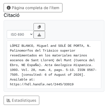
como submarinos bien desarrollados, donde se han
Pàgina completa de l'ítem
podido diferenciar cinco principales asociaciones de
facies : abanico aluvial proximal, abanico aluvial
Citació
distal/llanura de abanico costero, frente deltaico, talud
deltaico/offshore y plataforma carbonática. Se han
tomado 32 muestras de las facies marinas del
Bartoniense para el estudio de su contenido
palinológico y en 19 de éstas se han encontrado
LÓPEZ BLANCO, Miguel and SOLÉ DE PORTA, N. 
granos de polen triásicos. La mayor parte de las
Palinomorfos del Triásico superior 
muestras con porcentajes altos de palinomorfos
resedimentados en los materiales marinos 
triásicos se corresponden con facies detríticas ligadas
eocenos de Sant LlorenÇ del Munt (Cuenca del 
Ebro, NE EspaÑa). 
Acta Geologica Hispanica
. 
a períodos con importantes aportes sedimentarios. Se
1993. Vol. 28, num. 4, pags. 5-13. ISSN 0567-
ha determinado la presencia de más de 15
7505. [consulted: 6 of August of 2026]. 
palinomorfos triásicos diferentes, la mayoría de los
Available at: 
cuales nunca han sido encontrados en las muestras
https://hdl.handle.net/2445/33919
tomadas en los materiales triásicos que afloran en
areas relativamente cercanas a la aquí estudiada. Se
Estadístiques
han encontrado palinomorfos típicos del Kamiense y
Nonense (Tnásico superior). Los materiales del