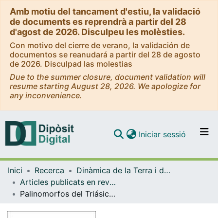
Amb motiu del tancament d'estiu, la validació
de documents es reprendrà a partir del 28
d'agost de 2026. Disculpeu les molèsties.
Con motivo del cierre de verano, la validación de
documentos se reanudará a partir del 28 de agosto
de 2026. Disculpad las molestias
Due to the summer closure, document validation will
resume starting August 28, 2026. We apologize for
any inconvenience.
(current)
Iniciar sessió
Comunitats i col·leccions
Inici
Recerca
Dinàmica de la Terra i de l'Oceà
Navega per tot el DD
Articles publicats en revistes (Dinàmica de la Terra i l'Oceà)
Com publicar
Palinomorfos del Triásico superior resedimentados en los materiales marinos eocenos de Sant LlorenÇ del Munt (Cuenca del Ebro, NE EspaÑa)
Contacte