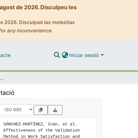
'agost de 2026. Disculpeu les
de 2026. Disculpad las molestias
for any inconvenience.
acte
Iniciar sessió
n Method in Work Satisfaction and Motivation of Nursing Home Care Professionals: A Literature Review
tació
SÁNCHEZ-MARTÍNEZ, Iván, et al. 
Effectiveness of the Validation 
Method in Work Satisfaction and 