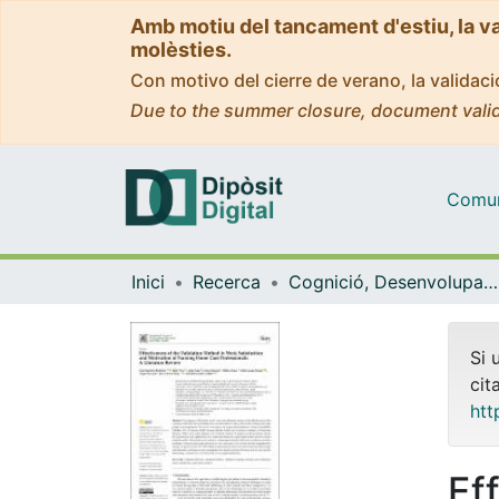
Amb motiu del tancament d'estiu, la v
molèsties.
Con motivo del cierre de verano, la valida
Due to the summer closure, document valid
Comuni
Inici
Recerca
Cognició, Desenvolupament i Psicologia de l'Educació
Si 
cit
htt
Ef