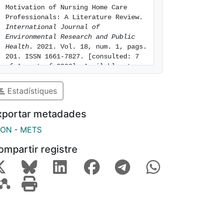
Motivation of Nursing Home Care 
Professionals: A Literature Review. 
International Journal of 
Environmental Research and Public 
Health
. 2021. Vol. 18, num. 1, pags. 
201. ISSN 1661-7827. [consulted: 7 
of August of 2026]. Available at: 
https://hdl.handle.net/2445/176314
Estadístiques
xportar metadades
SON
-
METS
ompartir registre