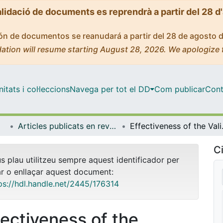
alidació de documents es reprendrà a partir del 28 d
ción de documentos se reanudará a partir del 28 de agosto 
ation will resume starting August 28, 2026. We apologize 
tats i col·leccions
Navega per tot el DD
Com publicar
Cont
Articles publicats en revistes (Cognició, Desenvolupament i Psicologia de l'Educació)
Effectiveness of the Validatio
Ci
us plau utilitzeu sempre aquest identificador per
ar o enllaçar aquest document:
ps://hdl.handle.net/2445/176314
fectiveness of the