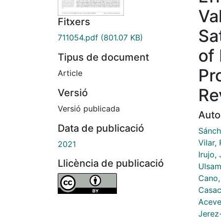
Va
Fitxers
Sa
711054.pdf
(801.07 KB)
of
Tipus de document
Pr
Article
Re
Versió
Versió publicada
Auto
Data de publicació
Sánch
Vilar,
2021
Irujo,
Llicència de publicació
Ulsam
Cano,
Casac
Aceve
Jerez-