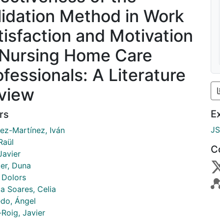
lidation Method in Work
tisfaction and Motivation
 Nursing Home Care
ofessionals: A Literature
view
E
rs
J
ez-Martínez, Iván
 Raül
C
 Javier
er, Duna
 Dolors
a Soares, Celia
do, Ángel
Roig, Javier