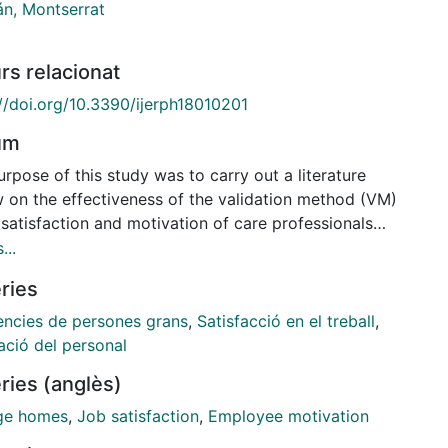
án, Montserrat
rs relacionat
://doi.org/10.3390/ijerph18010201
um
rpose of this study was to carry out a literature
w on the effectiveness of the validation method (VM)
 satisfaction and motivation of care professionals
ng with older people in nursing homes. The review
...
arried out in specialised databases: Scopus,
ries
INFO, PubMed, Web of Science (WOS), Google
ar, Scielo, and Cochrane Database of Systematic
ències de persones grans
,
Satisfacció en el treball
,
ws. 9046 results were obtained, out of which a total
ació del personal
studies met the inclusion criteria: five quantitative,
ries (anglès)
ualitative, one single case series, two quasi-
imental and two mixed methods studies. The results
ge homes
,
Job satisfaction
,
Employee motivation
e analysed studies report that the VM can be an