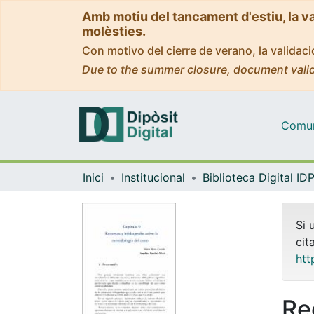
Amb motiu del tancament d'estiu, la v
molèsties.
Con motivo del cierre de verano, la valida
Due to the summer closure, document valid
Comuni
Inici
Institucional
Si 
cit
htt
Re