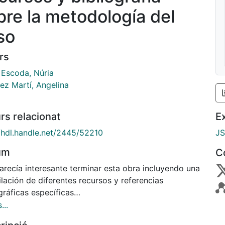
bre la metodología del
so
rs
 Escoda, Núria
ez Martí, Angelina
rs relacionat
E
//hdl.handle.net/2445/52210
J
um
C
arecía interesante terminar esta obra incluyendo una
lación de diferentes recursos y referencias
gráficas específicas
el tema y que consideramos relevantes para facilitar
...
bajo al