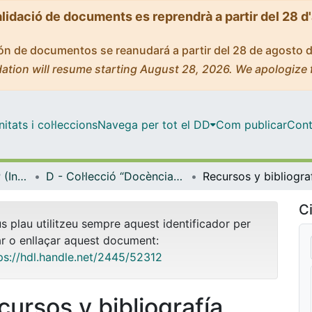
alidació de documents es reprendrà a partir del 28 d
ción de documentos se reanudará a partir del 28 de agosto 
ation will resume starting August 28, 2026. We apologize 
tats i col·leccions
Navega per tot el DD
Com publicar
Cont
Biblioteca Digital IDP (Institut de Desenvolupament Professional)
D - Col·lecció “Docència i metodologia” (IDP)
Ci
us plau utilitzeu sempre aquest identificador per
ar o enllaçar aquest document:
ps://hdl.handle.net/2445/52312
cursos y bibliografía