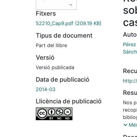
so
Fitxers
ca
52210_Cap9.pdf
(209.19 KB)
Auto
Tipus de document
Pérez
Part del llibre
Sánch
Versió
Versió publicada
Recu
Data de publicació
http:
2014-03
Res
Llicència de publicació
Nos p
recopi
biblio
sobe 
Més
el tra