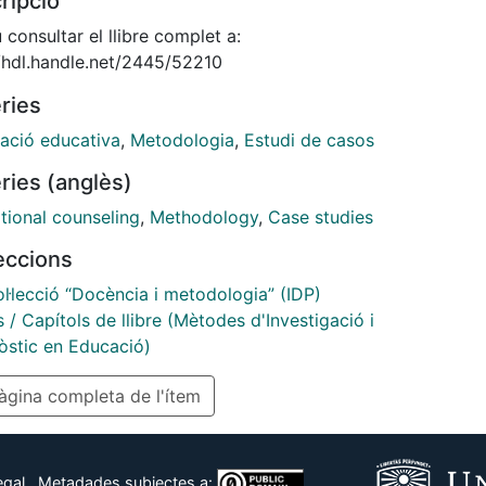
ripció
sorado que decida profundizar en la metodología
aso como
consultar el llibre complet a:
egia didáctica.
//hdl.handle.net/2445/52210
llo, presentaremos inicialmente un listado por orden
ries
tico
 referencias bibliográficas que puedan servir de
tació educativa
,
Metodologia
,
Estudi de casos
 general para
ries (anglès)
er información concreta sobre el tópico que nos
.
tional counseling
,
Methodology
,
Case studies
leccions
l·lecció “Docència i metodologia” (IDP)
s / Capítols de llibre (Mètodes d'Investigació i
òstic en Educació)
gina completa de l'ítem
egal
Metadades subjectes a: