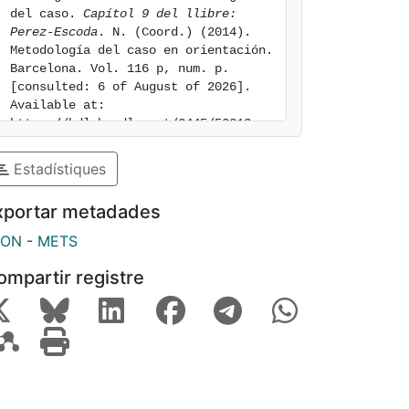
del caso. 
Capítol 9 del llibre: 
Perez-Escoda
. N. (Coord.) (2014). 
Metodología del caso en orientación. 
Barcelona. Vol. 116 p, num. p. 
[consulted: 6 of August of 2026]. 
Available at: 
https://hdl.handle.net/2445/52312
Estadístiques
xportar metadades
SON
-
METS
ompartir registre