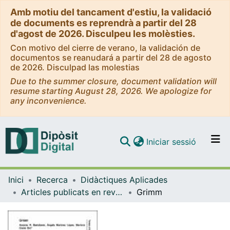
Amb motiu del tancament d'estiu, la validació
de documents es reprendrà a partir del 28
d'agost de 2026. Disculpeu les molèsties.
Con motivo del cierre de verano, la validación de
documentos se reanudará a partir del 28 de agosto
de 2026. Disculpad las molestias
Due to the summer closure, document validation will
resume starting August 28, 2026. We apologize for
any inconvenience.
(current)
Iniciar sessió
Comunitats i col·leccions
Inici
Recerca
Didàctiques Aplicades
Navega per tot el DD
Articles publicats en revistes (Didàctiques Aplicades)
Grimm
Com publicar
Contacte