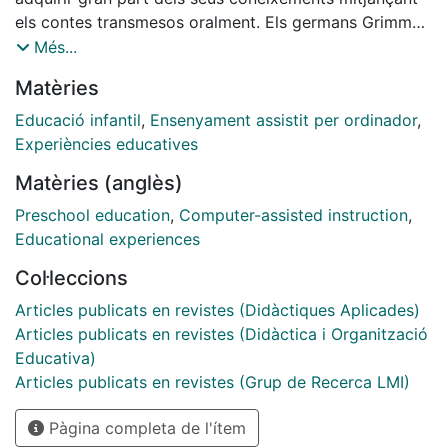
els contes transmesos oralment. Els germans Grimm
varen col-laborar de manera rellevant a passar
Més...
aquesta informació del suport oral al paper, a la
Matèries
tradició escrita. El projecte Grimm pretén introduir a
les aules d'educació infantil un canvi: del paper al
Educació infantil
,
Ensenyament assistit per ordinador
,
multimedia, la qual cosa su posa una nova manera
Experiències educatives
d'aprendre.
Matèries (anglès)
Preschool education
,
Computer-assisted instruction
,
Educational experiences
Col·leccions
Articles publicats en revistes (Didàctiques Aplicades)
Articles publicats en revistes (Didàctica i Organització
Educativa)
Articles publicats en revistes (Grup de Recerca LMI)
Pàgina completa de l'ítem