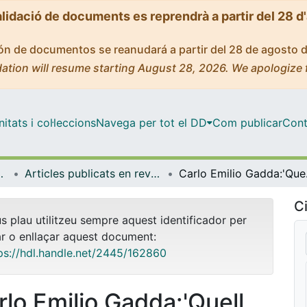
alidació de documents es reprendrà a partir del 28 d
ción de documentos se reanudará a partir del 28 de agosto 
ation will resume starting August 28, 2026. We apologize 
tats i col·leccions
Navega per tot el DD
Com publicar
Cont
s i Estudis Anglesos
Articles publicats en revistes (Llengües i Literatures Modernes i Estudis Anglesos)
Carlo Emilio Gadda:'Quell merdé hur
Ci
us plau utilitzeu sempre aquest identificador per
ar o enllaçar aquest document:
ps://hdl.handle.net/2445/162860
rlo Emilio Gadda:'Quell