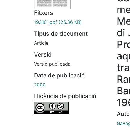
me
Fitxers
Me
193101.pdf
(26.36 KB)
di
Tipus de document
Pr
Article
aq
Versió
Versió publicada
tra
Data de publicació
Ra
2000
Bar
Llicència de publicació
19
Auto
Gavag