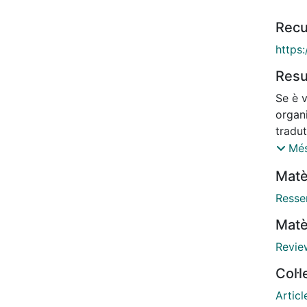
Recu
https:
Res
Se è v
organi
tradu
l'abba
Més
materi
Matè
testua
marcat
Resse
un tra
Matè
eserci
tessut
Revie
prima 
Col·
trasla
Articl