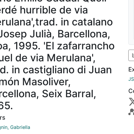
rdé hurrible de via
rulana',trad. in catalano
 Josep Julià, Barcellona,
oa, 1995. 'El zafarrancho
uel de via Merulana',
d. in castigliano di Juan
E
món Masoliver,
J
cellona, Seix Barral,
C
65.
rs
nin, Gabriella