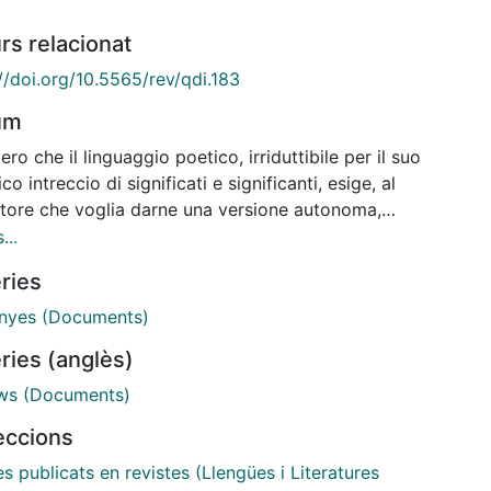
rs relacionat
//doi.org/10.5565/rev/qdi.183
um
ero che il linguaggio poetico, irriduttibile per il suo
co intreccio di significati e significanti, esige, al
ttore che voglia darne una versione autonoma,
ndono di ogni pretesa letteralità e la ricerca, con
...
ali aprossimabili a quelli originali, di nuovi equilibri
ries
li, è pur vero che anche il linguaggio narrativo,
o come ogni altro codice letterario, può riservare a
nyes (Documents)
duttore l'onere di una quasi-riscrittura, cioè di un
ries (anglès)
zio di destrutturazione e di ricomposizione del
o linguistico originale attento a cogliere e a isolare,
ws (Documents)
di rifonderle nel nuovo sistema linguistico del testo
leccions
to, le molteplici componenti dell'amalgama
es publicats en revistes (Llengües i Literatures