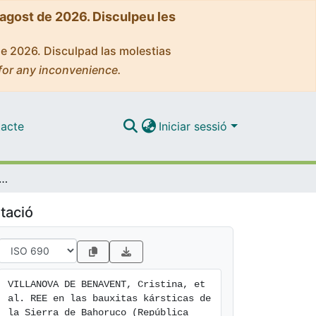
'agost de 2026. Disculpeu les
de 2026. Disculpad las molestias
for any inconvenience.
acte
Iniciar sessió
itas kársticas de la Sierra de Bahoruco (República Dominicana): geoquímica y mineralogía
tació
VILLANOVA DE BENAVENT, Cristina, et 
al. REE en las bauxitas kársticas de 
la Sierra de Bahoruco (República 