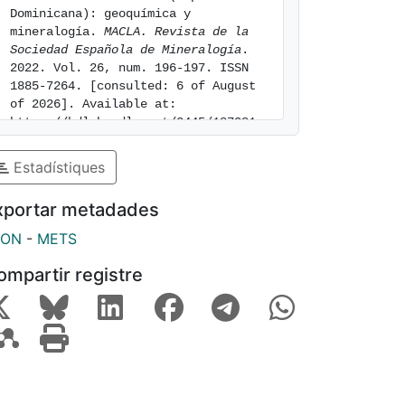
Dominicana): geoquímica y 
mineralogía. 
MACLA. Revista de la 
Sociedad Española de Mineralogía
. 
2022. Vol. 26, num. 196-197. ISSN 
1885-7264. [consulted: 6 of August 
of 2026]. Available at: 
https://hdl.handle.net/2445/187081
Estadístiques
xportar metadades
SON
-
METS
ompartir registre