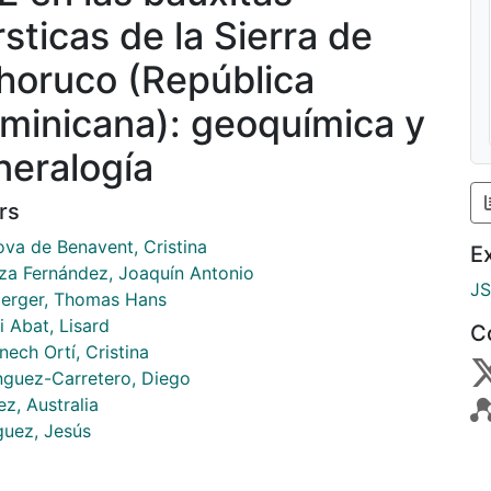
rsticas de la Sierra de
horuco (República
minicana): geoquímica y
neralogía
rs
ova de Benavent, Cristina
E
za Fernández, Joaquín Antonio
J
perger, Thomas Hans
i Abat, Lisard
C
ech Ortí, Cristina
guez-Carretero, Diego
z, Australia
guez, Jesús