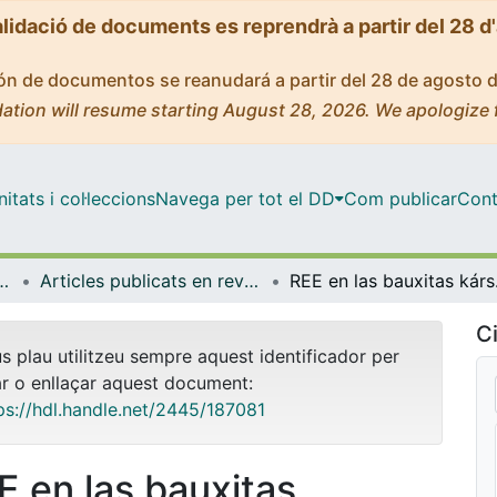
alidació de documents es reprendrà a partir del 28 d
ción de documentos se reanudará a partir del 28 de agosto 
ation will resume starting August 28, 2026. We apologize 
tats i col·leccions
Navega per tot el DD
Com publicar
Cont
rologia i Geologia Aplicada
Articles publicats en revistes (Mineralogia, Petrologia i Geologia Aplicada)
REE en las baux
Ci
us plau utilitzeu sempre aquest identificador per
ar o enllaçar aquest document:
ps://hdl.handle.net/2445/187081
E en las bauxitas