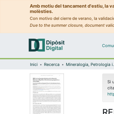
Amb motiu del tancament d'estiu, la v
molèsties.
Con motivo del cierre de verano, la valida
Due to the summer closure, document valid
Comuni
Inici
Recerca
Mineralogia, Pet
Si 
cit
htt
RE