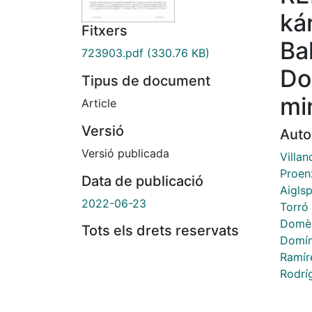
ká
Fitxers
Ba
723903.pdf
(330.76 KB)
Do
Tipus de document
mi
Article
Versió
Auto
Versió publicada
Villan
Proen
Data de publicació
Aigls
2022-06-23
Torró 
Domèn
Tots els drets reservats
Domín
Ramíre
Rodrí