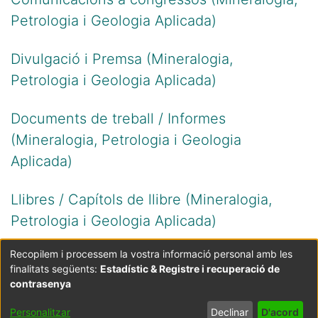
Petrologia i Geologia Aplicada)
Divulgació i Premsa (Mineralogia,
Petrologia i Geologia Aplicada)
Documents de treball / Informes
(Mineralogia, Petrologia i Geologia
Aplicada)
Llibres / Capítols de llibre (Mineralogia,
Petrologia i Geologia Aplicada)
Recopilem i processem la vostra informació personal amb les
finalitats següents:
Estadístic & Registre i recuperació de
Coordinació:
CRAI UB
Avís legal
Metadades
subjectes a:
contrasenya
Configuració
Política de
Acord
Personalitzar
Declinar
D'acord
de cookies
privadesa
d'usuari