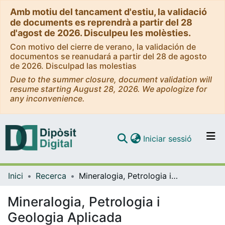
Amb motiu del tancament d'estiu, la validació
de documents es reprendrà a partir del 28
d'agost de 2026. Disculpeu les molèsties.
Con motivo del cierre de verano, la validación de
documentos se reanudará a partir del 28 de agosto
de 2026. Disculpad las molestias
Due to the summer closure, document validation will
resume starting August 28, 2026. We apologize for
any inconvenience.
(current)
Iniciar sessió
Comunitats i col·leccions
Inici
Recerca
Mineralogia, Petrologia i Geologia Aplicada
Navega per tot el DD
Com publicar
Mineralogia, Petrologia i
Geologia Aplicada
Contacte